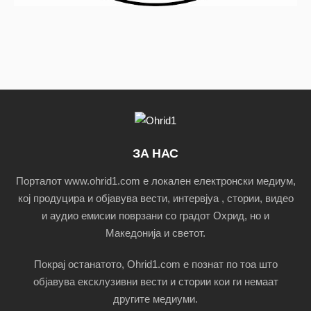
ЗА НАС
Порталот www.ohrid1.com е локален електронски медиум,
кој продуцира и објавува вести, интервјуа , стории, видео
и аудио емисии поврзани со градот Охрид, но и
Македонија и светот.
Покрај останатото, Ohrid1.com е познат по тоа што
објавува ексклузивни вести и стории кои ги немаат
другите медиуми.