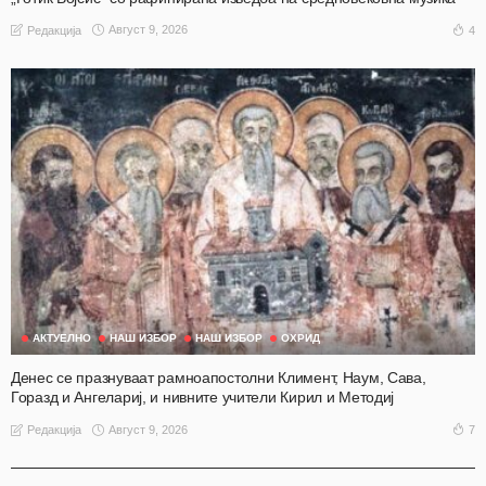
Август 9, 2026
4
Редакција
АКТУЕЛНО
НАШ ИЗБОР
НАШ ИЗБОР
ОХРИД
Денес се празнуваат рамноапостолни Климент, Наум, Сава,
Горазд и Ангелариј, и нивните учители Кирил и Методиј
Август 9, 2026
7
Редакција
АКТУЕЛНО
ОХРИД