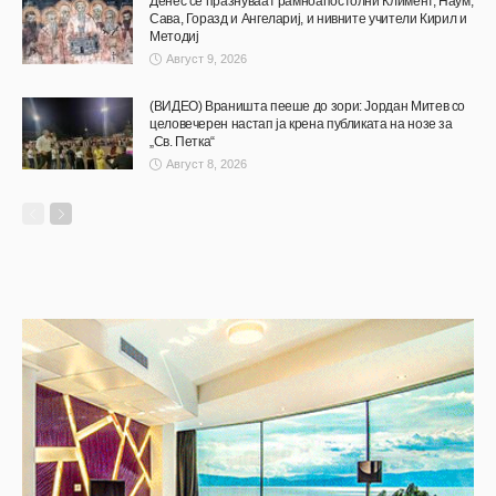
Денес се празнуваат рамноапостолни Климент, Наум,
Сава, Горазд и Ангелариј, и нивните учители Кирил и
Методиј
Август 9, 2026
(ВИДЕО) Враништа пееше до зори: Јордан Митев со
целовечерен настап ја крена публиката на нозе за
„Св. Петка“
Август 8, 2026