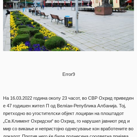
Error9
На 16.03.2022 година околу 23 часот, во СВР Охрид приведен
е 47 годишен жител П од Велќан-Република Албанија. Тој,
претходно во угостителски објект лоциран на плоштадот
„Св.Климент Охридски“ во Охрид, го нарушил јавниот ред и
мир со викање и непристојно однесување кон вработените во
локалот. Против него ќе биде поднесена соодветна пријава.