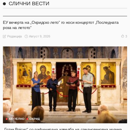
СЛИЧНИ ВЕСТИ
АКТУЕЛНО
ОХРИД
ЕУ вечерта на „Охридско лето“ го носи концертот „Последната
роза на летото“
Август 9, 2026
3
Редакција
АКТУЕЛНО
ОХРИД
„Готик Војсис“ со рафинирана изведба на средновековна музика