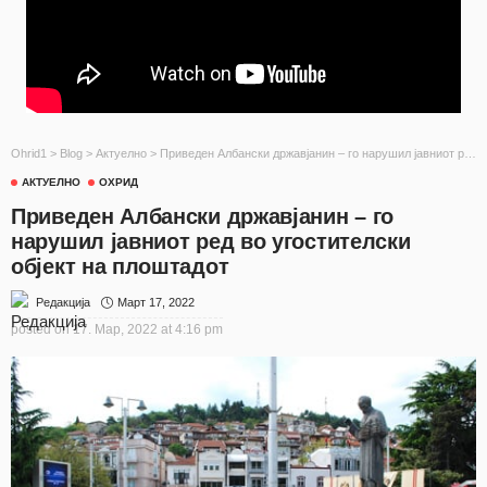
Ohrid1
>
Blog
>
Актуелно
>
Приведен Албански државјанин – го нарушил јавниот ред во угостителски објект на плоштадот
АКТУЕЛНО
ОХРИД
Приведен Албански државјанин – го
нарушил јавниот ред во угостителски
објект на плоштадот
Март 17, 2022
Редакција
posted on
17. Мар, 2022 at 4:16 pm