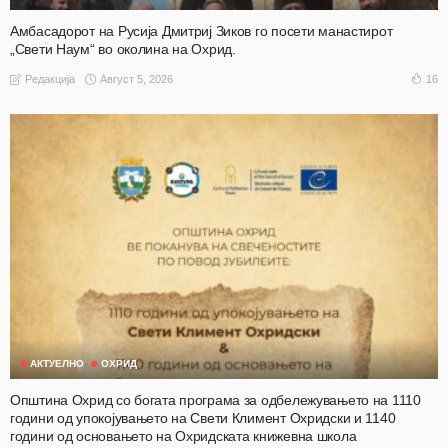
Амбасадорот на Русија Дмитриј Зиков го посети манастирот
„Свети Наум“ во околина на Охрид.
Август 5, 2026
16
Редакција
АКТУЕЛНО
ОХРИД
Општина Охрид со богата програма за одбележувањето на 1110
години од упокојувањето на Свети Климент Охридски и 1140
години од основањето на Охридската книжевна школа