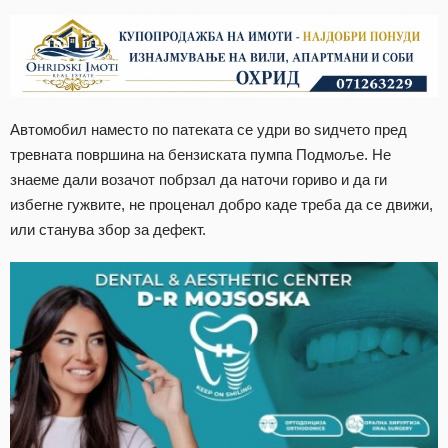
Автомобил наместо по патеката се удри во ѕидчето пред
тревната површина на бензиската пумпа Подмоље. Не
знаеме дали возачот побрзал да наточи гориво и да ги
избегне гужвите, не проценал добро каде треба да се движи,
или станува збор за дефект.