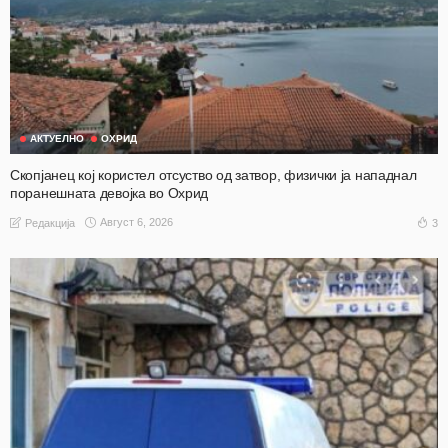
АКТУЕЛНО
ОХРИД
Скопјанец кој користел отсуство од затвор, физички ја нападнал
поранешната девојка во Охрид
Август 6, 2026
3
Редакција