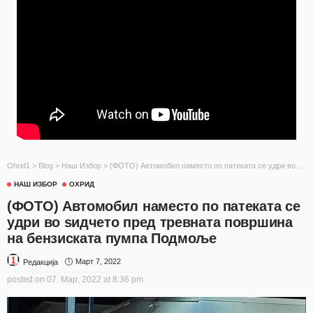
Ohrid1
>
Blog
>
Наш Избор
>
(ФОТО) Автомобил наместо по патеката се удри во ѕидчето пред тревната површина на бензиската пумпа Подмоље
НАШ ИЗБОР
ОХРИД
(ФОТО) Автомобил наместо по патеката се
удри во ѕидчето пред тревната површина
на бензиската пумпа Подмоље
Март 7, 2022
Редакција
posted on
07. Мар, 2022 at 8:36 pm