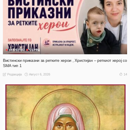
АКТУЕЛНО
ОХРИД
Вистински приказни за ретките херои , Христијан – реткиот херој со
SMA тип 1
Август 6, 2026
14
Редакција