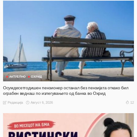
АКТУЕЛНО
ОХРИД
Осумдесетгодишен пензионер останал без пензијата откако бил
ограбен веднаш по излегувањето од банка во Охрид
Август 6, 2026
12
Редакција