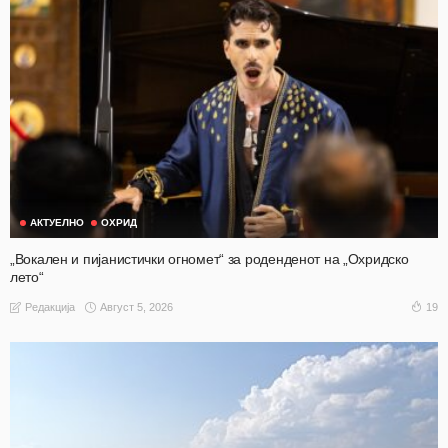
АКТУЕЛНО
ОХРИД
„Вокален и пијанистички огномет“ за роденденот на „Охридско
лето“
Август 5, 2026
19
Редакција