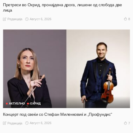
Претреси во Охрид, пронајдена дрога, лишени од слобода две
лица
Август 6, 2026
8
Редакција
АКТУЕЛНО
ОХРИД
Концерт под свеќи со Стефан Миленковиќ и „Профундис“
Август 6, 2026
7
Редакција