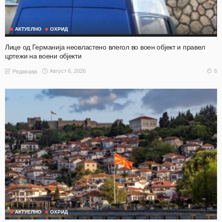
АКТУЕЛНО
ОХРИД
Лице од Германија неовластено влегол во воен објект и правел
цртежи на воени објекти
Август 6, 2026
6
Редакција
АКТУЕЛНО
ОХРИД