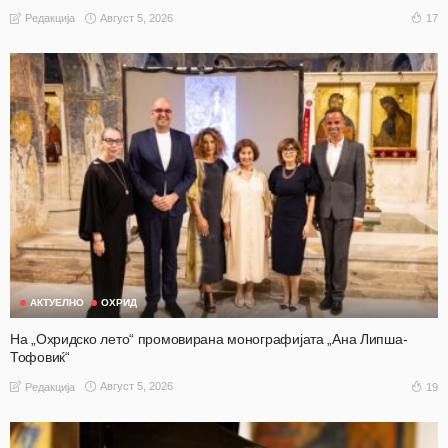
Август 5, 2026
17
Редакција
АКТУЕЛНО
ОХРИД
На „Охридско лето“ промовирана монографијата „Ана Липша-
Тофовиќ“
Август 5, 2026
19
Редакција