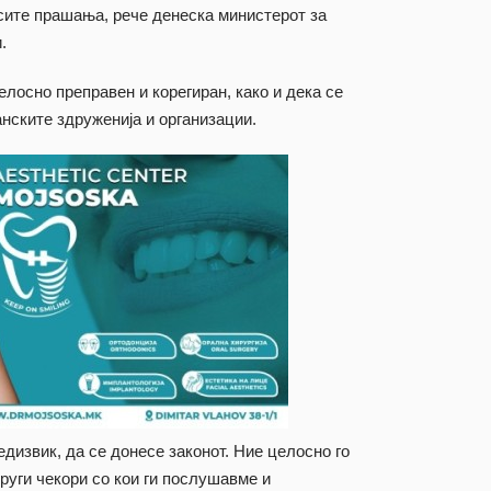
 сите прашања, рече денеска министерот за
.
елосно преправен и корегиран, како и дека се
нските здруженија и организации.
едизвик, да се донесе законот. Ние целосно го
руги чекори со кои ги послушавме и