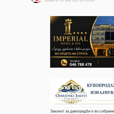
posted on
19. Фев, 2022 at 4:59 pm
Законот за дивоградби е во собран