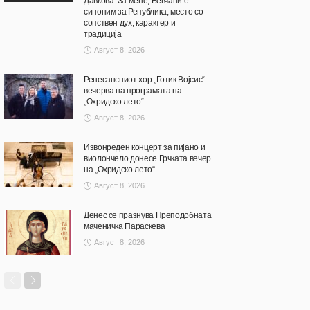
Давкова: За мене, Вевчани е
синоним за Република, место со
сопствен дух, карактер и
традиција
Август 8, 2026
Ренесансниот хор „Готик Војсис“
вечерва на програмата на
„Охридско лето“
Август 8, 2026
Извонреден концерт за пијано и
виолончело донесе Грчката вечер
на „Охридско лето“
Август 8, 2026
Денес се празнува Преподобната
маченичка Параскева
Август 8, 2026