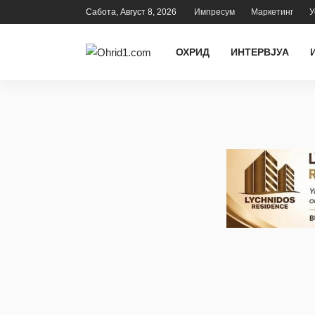
Сабота, Август 8, 2026
Импресум
Маркетинг
У
ОХРИД
ИНТЕРВЈУА