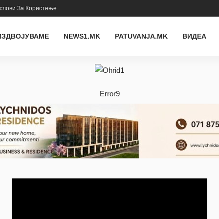
слови За Користење
ИЗДВОЈУВАМЕ
NEWS1.MK
PATUVANJA.MK
ВИДЕА
Error9