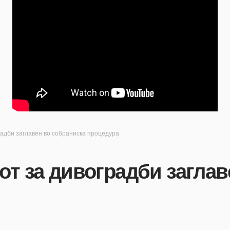
радби заглавен во собраниска процедура
от за дивоградби заглав