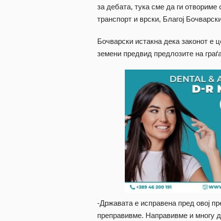
за дебата, тука сме да ги отвориме
транспорт и врски, Благој Бочварски
Бочварски истакна дека законот е ц
земени предвид предлозите на граѓа
-Државата е исправена пред овој пр
преправивме. Направивме и многу д