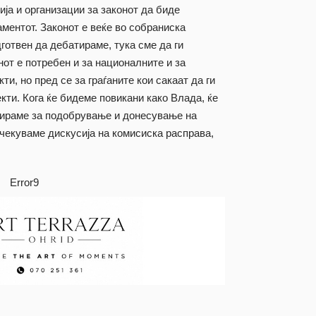
ја и организации за законот да биде
аментот. Законот е веќе во собраниска
готвен да дебатираме, тука сме да ги
от е потребен и за националните и за
и, но пред се за граѓаните кои сакаат да ги
екти. Кога ќе бидеме повикани како Влада, ќе
тираме за подобрување и донесување на
очекуваме дискусија на комисиска расправа,
Error9