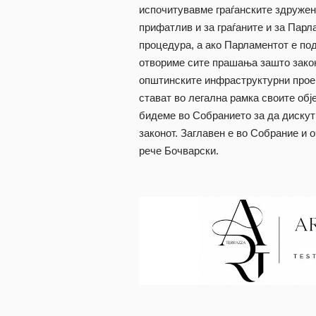
испочитувавме граѓанските здружени
прифатлив и за граѓаните и за Парл
процедура, а ако Парламентот е под
отвориме сите прашања зашто закон
општинските инфраструктурни проект
стават во легална рамка своите обј
бидеме во Собранието за да диску
законот. Заглавен е во Собрание и 
рече Бочварски.