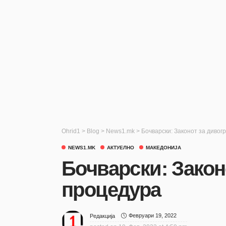
Ohrid1
>
Blog
>
News1.mk
>
Бочварски: Законот за дивог
NEWS1.MK
АКТУЕЛНО
МАКЕДОНИЈА
Бочварски: Закон
процедура
Февруари 19, 2022
Редакција