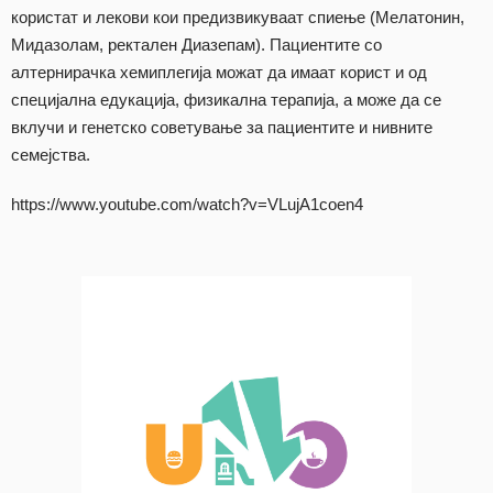
користат и лекови кои предизвикуваат спиење (Мелатонин,
Мидазолам, ректален Диазепам). Пациентите со
алтернирачка хемиплегија можат да имаат корист и од
специјална едукација, физикална терапија, а може да се
вклучи и генетско советување за пациентите и нивните
семејства.
https://www.youtube.com/watch?v=VLujA1coen4