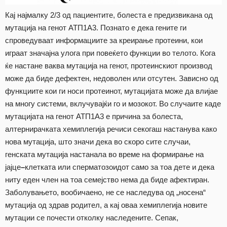
Кај најмалку 2/3 од пациентите, болеста е предизвикана од
мутација на генот АТП1А3. Познато е дека гените ги
спроведуваат информациите за креирање протеини, кои
играат значајна улога при повеќето функции во телото. Кога
ќе настане ваква мутација на генот, протеинскиот производ
може да биде дефектен, недоволен или отсутен. Зависно од
функциите кои ги носи протеинот, мутацијата може да влијае
на многу системи, вклучувајќи го и мозокот. Во случаите каде
мутацијата на генот АТП1А3 е причина за болеста,
алтернирачката хемиплегија речиси секогаш настанува како
нова мутација, што значи дека во скоро сите случаи,
генската мутација настанала во време на формирање на
јајце
–
клетката или сперматозоидот само за тоа дете и дека
ниту еден член на тоа семејство нема да биде афектиран.
Заболувањето, вообичаено, не се наследува од „носена“
мутација од здрав родител, а кај оваа хемиплегија новите
мутации се почести отколку наследените. Сепак,