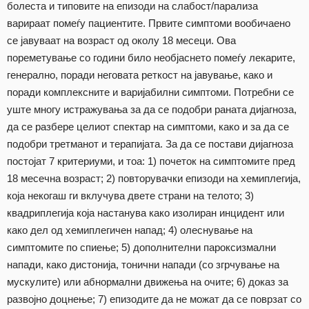
болеста и типовите на епизоди на слабост/парализа
варираат помеѓу пациентите. Првите симптоми вообичаено
се јавуваат на возраст од околу 18 месеци. Ова
пореметување со години било необјаснето помеѓу лекарите,
генерално, поради неговата реткост на јавување, како и
поради комплексните и варијабилни симптоми. Потребни се
уште многу истражувања за да се подобри раната дијагноза,
да се разбере целиот спектар на симптоми, како и за да се
подобри третманот и терапијата. За да се постави дијагноза
постојат 7 критериуми, и тоа: 1) почеток на симптомите пред
18 месечна возраст; 2) повторувачки епизоди на хемиплегија,
која некогаш ги вклучува двете страни на телото; 3)
квадриплегија која настанува како изолиран инцидент или
како дел од хемиплегичен напад; 4) олеснување на
симптомите по спиење; 5) дополнителни пароксизмални
напади, како дистонија, тонични напади (со згрчување на
мускулите) или абнормални движења на очите; 6) доказ за
развојно доцнење; 7) епизодите да не можат да се поврзат со