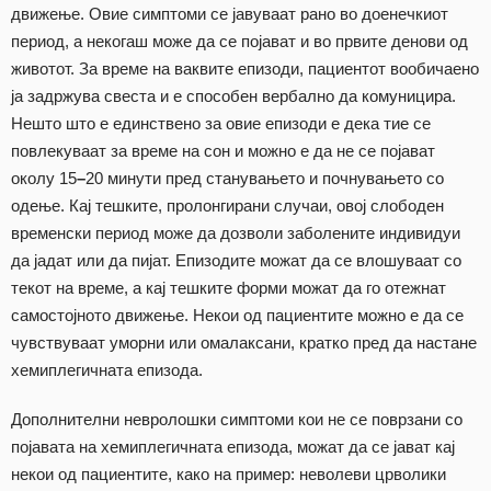
движење. Овие симптоми се јавуваат рано во доенечкиот
период, а некогаш може да се појават и во првите денови од
животот. За време на ваквите епизоди, пациентот вообичаено
ја задржува свеста и е способен вербално да комуницира.
Нешто што е единствено за овие епизоди е дека тие се
повлекуваат за време на сон и можно е да не се појават
околу 15
–
20 минути пред станувањето и почнувањето со
одење. Кај тешките, пролонгирани случаи, овој слободен
временски период може да дозволи заболените индивидуи
да јадат или да пијат. Епизодите можат да се влошуваат со
текот на време, а кај тешките форми можат да го отежнат
самостојното движење. Некои од пациентите можно е да се
чувствуваат уморни или омалаксани, кратко пред да настане
хемиплегичната епизода.
Дополнителни невролошки симптоми кои не се поврзани со
појавата на хемиплегичната епизода, можат да се јават кај
некои од пациентите, како на пример: неволеви црволики