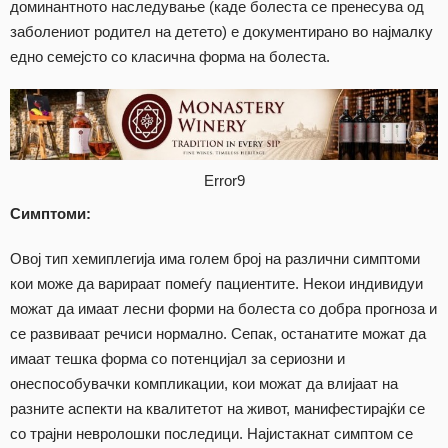
доминантното наследување (каде болеста се пренесува од
заболениот родител на детето) е документирано во најмалку
едно семејсто со класична форма на болеста.
Error9
Симптоми:
Овој тип хемиплегија има голем број на различни симптоми
кои може да варираат помеѓу пациентите. Некои индивидуи
можат да имаат лесни форми на болеста со добра прогноза и
се развиваат речиси нормално. Сепак, останатите можат да
имаат тешка форма со потенцијал за сериозни и
онеспособувачки компликации, кои можат да влијаат на
разните аспекти на квалитетот на живот, манифестирајќи се
со трајни невролошки последици. Најистакнат симптом се