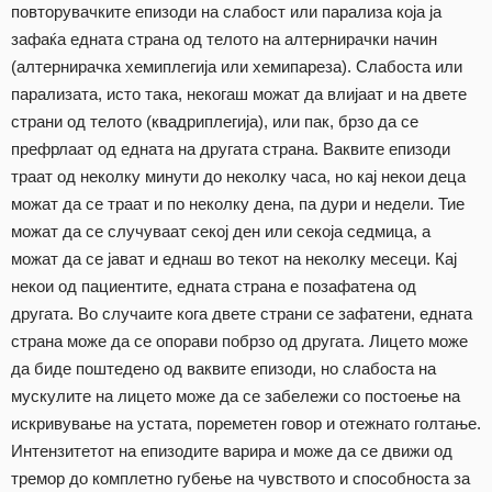
повторувачките епизоди на слабост или парализа која ја
зафаќа едната страна од телото на алтернирачки начин
(алтернирачка хемиплегија или хемипареза). Слабоста или
парализата, исто така, некогаш можат да влијаат и на двете
страни од телото (квадриплегија), или пак, брзо да се
префрлаат од едната на другата страна. Ваквите епизоди
траат од неколку минути до неколку часа, но кај некои деца
можат да се траат и по неколку дена, па дури и недели. Тие
можат да се случуваат секој ден или секоја седмица, а
можат да се јават и еднаш во текот на неколку месеци. Кај
некои од пациентите, едната страна е позафатена од
другата. Во случаите кога двете страни се зафатени, едната
страна може да се опорави побрзо од другата. Лицето може
да биде поштедено од ваквите епизоди, но слабоста на
мускулите на лицето може да се забележи со постоење на
искривување на устата, пореметен говор и отежнато голтање.
Интензитетот на епизодите варира и може да се движи од
тремор до комплетно губење на чувството и способноста за