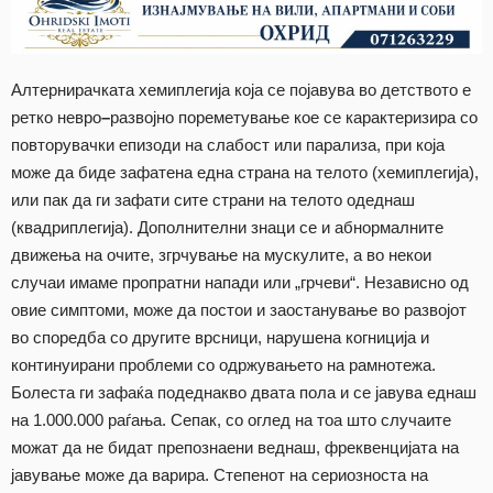
Алтернирачката хемиплегија која се појавува во детството е
ретко невро
–
развојно пореметување кое се карактеризира со
повторувачки епизоди на слабост или парализа, при која
може да биде зафатена една страна на телото (хемиплегија),
или пак да ги зафати сите страни на телото одеднаш
(квадриплегија). Дополнителни знаци се и абнормалните
движења на очите, згрчување на мускулите, а во некои
случаи имаме пропратни напади или „грчеви“. Независно од
овие симптоми, може да постои и заостанување во развојот
во споредба со другите врсници, нарушена когниција и
континуирани проблеми со одржувањето на рамнотежа.
Болеста ги зафаќа подеднакво двата пола и се јавува еднаш
на 1.000.000 раѓања. Сепак, со оглед на тоа што случаите
можат да не бидат препознаени веднаш, фреквенцијата на
јавување може да варира. Степенот на сериозноста на