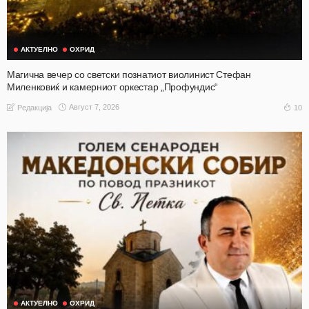
АКТУЕЛНО
ОХРИД
Магична вечер со светски познатиот виолинист Стефан
Миленковиќ и камерниот оркестар „Профундис“
Август 7, 2026
10
Редакција
АКТУЕЛНО
ОХРИД