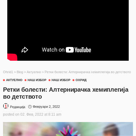
Ohrid1
>
Blog
>
Актуелно
>
Ретки болести: Алтернирачка хемиплегија во детството
АКТУЕЛНО
НАШ ИЗБОР
НАШ ИЗБОР
ОХРИД
Ретки болести: Алтернирачка хемиплегија
во детството
Февруари 2, 2022
Редакција
posted on
02. Фев, 2022 at 8:11 am