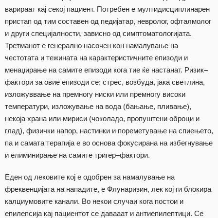
варираат кај секој пациент. Потребен е мултидисциплинарен
пристап од тим составен од педијатар, невролог, офталмолог
и други специјалности, зависно од симптоматологијата.
Третманот е генерално насочен кон намалување на
честотата и тежината на карактеристичните епизоди и
менаџирање на самите епизоди кога тие ќе настанат. Ризик
–
фактори за овие епизоди се: стрес, возбуда, јака светлина,
изложуввање на премногу ниски или премногу високи
температури, изложување на вода (бањање, пливање),
некоја храна или мириси (чоколадо, пропуштени оброци и
глад), физички напор, настинки и пореметување на спиењето,
па и самата терапија е во основа фокусирана на избегнување
и елиминирање на самите тригер
–
фактори.
Еден од лековите кој е одобрен за намалување на
фреквенцијата на нападите, е Флунаризин, лек кој ги блокира
калциумовите канали. Во некои случаи кога постои и
епилепсија кај пациентот се давааат и антиепилептици. Се