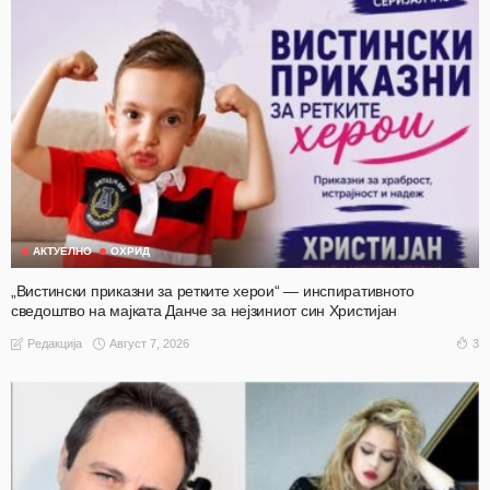
АКТУЕЛНО
ОХРИД
„Вистински приказни за ретките херои“ — инспиративното
сведоштво на мајката Данче за нејзиниот син Христијан
Август 7, 2026
3
Редакција