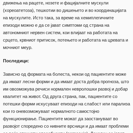
движења на рацете, нозете и фацијалните мускули
(хореоатетоза), тешкотии во дишењето и во координацијата
на мускулите. Исто така, за време на хемиплегичните
епизоди можно е да се јават симптоми од страна на
автономниот нервен систем, кои влијаат на работата на
срцето, крвниот притисок, потењето и работата на цревата и
мочниот меур.
Последици:
Зависно од формата на болеста, некои од пациентите може
да имаат лесни форми и да имаат доста добра прогноза, што
им овозможува речиси нормален невролошки развој и добар
квалитет на живот. Од друга страна, пак, пациентите со
потешки форми искусуваат епизоди на слабост или парализа
кои го оневозможуваат нормалното самостојно
функционирање. Пациентите можат да заостануваат во
развојот споредено со нивните врсници и да имаат проблеми