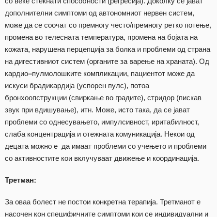
со веќе стекнати способности (регресија). Доколку се јават
дополнителни симптоми од автономниот нервен систем,
може да се соочат со премногу често/премногу ретко потење,
промена во телесната температура, промена на бојата на
кожата, нарушена перцепција за болка и проблеми од страна
на дигестивниот систем (органите за варење на храната). Од
кардио
–
пулмолошките компликации, пациентот може да
искуси брадикардија (успорен пулс), потоа
бронхоопструкции (свиркање во градите), стридор (пискав
звук при вдишување), итн. Може, исто така, да се јават
проблеми со однесувањето, импулсивност, иритабилност,
слаба концентрација и отежната комуникација. Некои од
децата можно е да имаат проблеми со учењето и проблеми
со активностите кои вклучуваат движење и координација.
Третман:
За оваа болест не постои конкретна терапија. Третманот е
насочен кон специфичните симптоми кои се индивидуални и