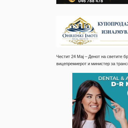
Честит 24 Мај – Денот на светите б
вицепремиерот и министер за тран