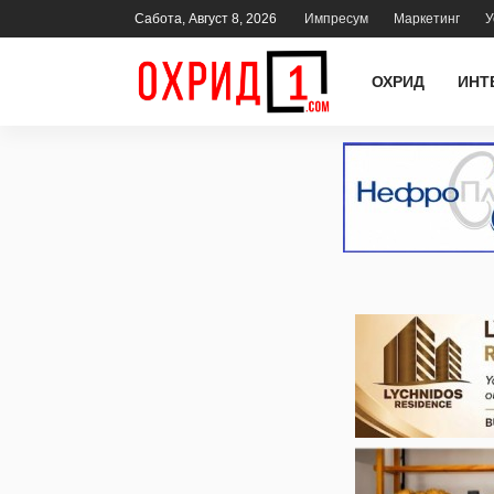
Сабота, Август 8, 2026
Импресум
Маркетинг
У
ОХРИД
ИНТ