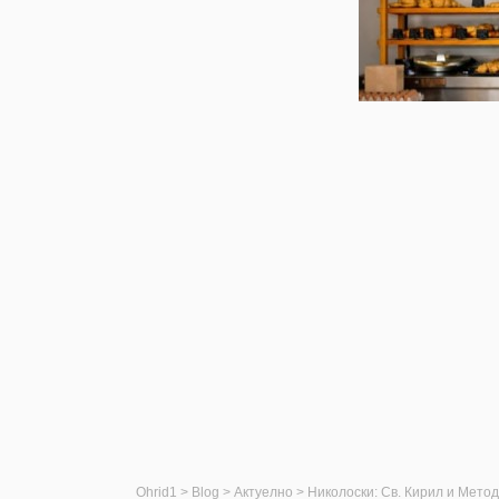
Ohrid1
>
Blog
>
Актуелно
>
Николоски: Св. Кирил и Метод