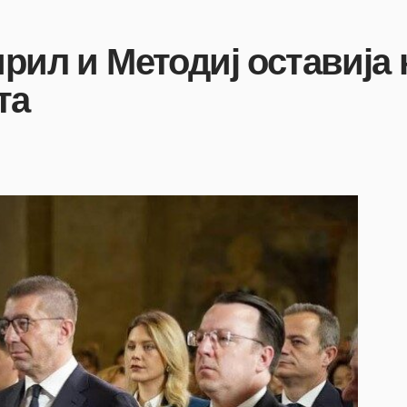
ирил и Методиј оставиј
та