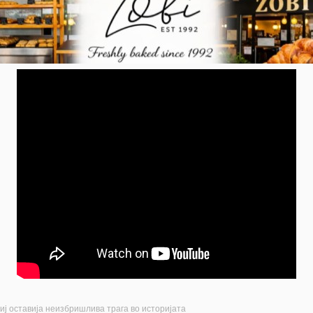
иј оставија неизбришлива трага во историјата