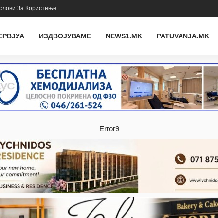
слови За Користење
ЕРВЈУА
ИЗДВОЈУВАМЕ
NEWS1.MK
PATUVANJA.MK
Error9