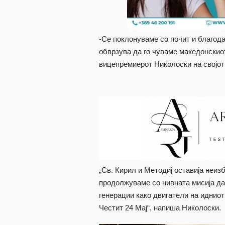
-Се поклонуваме со почит и благода
обврзува да го чуваме македонскиот 
вицепремиерот Николоски на својот
„Св. Кирил и Методиј оставија неизб
продолжуваме со нивната мисија д
генерации како двигатели на идниот
Честит 24 Мај“, напиша Николоски.