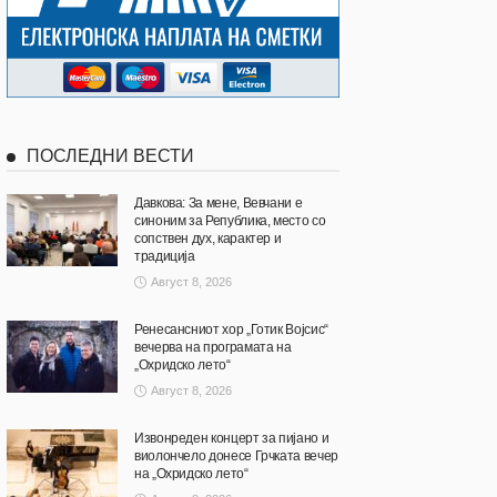
ПОСЛЕДНИ ВЕСТИ
Давкова: За мене, Вевчани е
синоним за Република, место со
сопствен дух, карактер и
традиција
Август 8, 2026
Ренесансниот хор „Готик Војсис“
вечерва на програмата на
„Охридско лето“
Август 8, 2026
Извонреден концерт за пијано и
виолончело донесе Грчката вечер
на „Охридско лето“