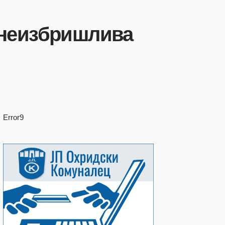
а неизбришлива
Error9