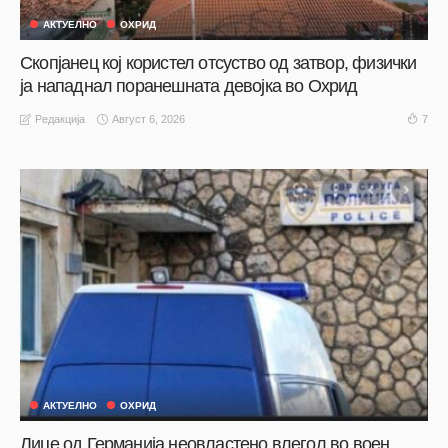
АКТУЕЛНО
ОХРИД
Скопјанец кој користел отсуство од затвор, физички
ја нападнал поранешната девојка во Охрид
Август 6, 2026
7
Редакција
АКТУЕЛНО
ОХРИД
Лице од Германија неовластено влегол во воен