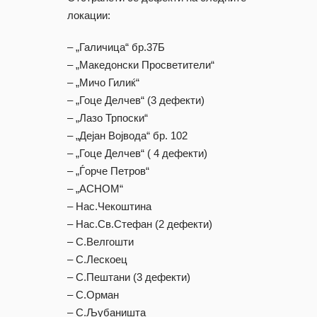
локации:
– „Галичица“ бр.37Б
– „Македонски Просветители“
– „Мичо Гилиќ“
– „Гоце Делчев“ (3 дефекти)
– „Лазо Трпоски“
– „Дејан Војвода“ бр. 102
– „Гоце Делчев“ ( 4 дефекти)
– „Ѓорче Петров“
– „АСНОМ“
– Нас.Чекоштина
– Нас.Св.Стефан (2 дефекти)
– С.Велгошти
– С.Лескоец
– С.Пештани (3 дефекти)
– С.Орман
– С.Љубаништа