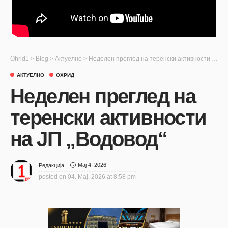
Ohrid1
>
Blog
>
Актуелно
>
Неделен преглед на теренски активности на ЈП „Водовод“
АКТУЕЛНО
ОХРИД
Неделен преглед на
теренски активности
на ЈП „Водовод“
Мај 4, 2026
Редакција
posted on
04. Мај, 2026 at 8:58 pm