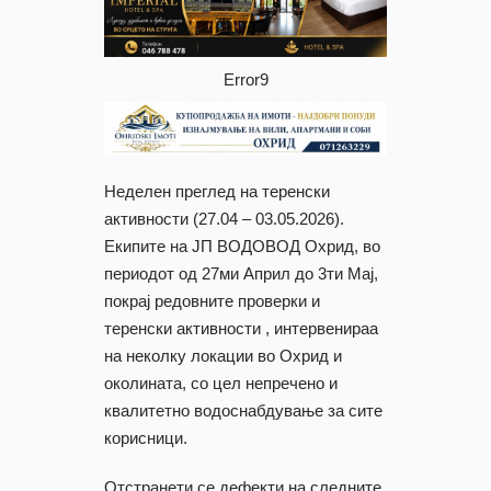
Error9
Неделен преглед на теренски
активности (27.04 – 03.05.2026).
Екипите на ЈП ВОДОВОД Охрид, во
периодот од 27ми Април до 3ти Мај,
покрај редовните проверки и
теренски активности , интервенираа
на неколку локации во Охрид и
околината, со цел непречено и
квалитетно водоснабдување за сите
корисници.
Отстранети се дефекти на следните