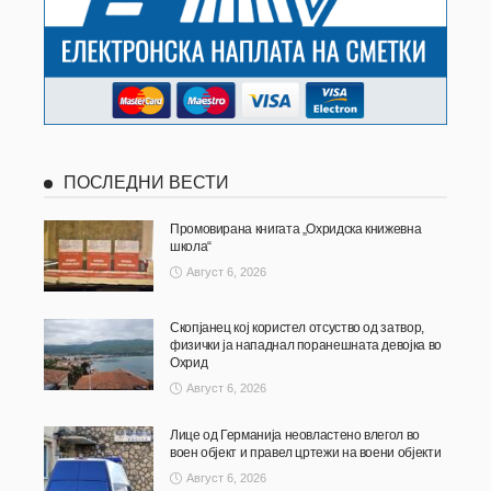
ПОСЛЕДНИ ВЕСТИ
Промовирана книгата „Охридска книжевна
школа“
Август 6, 2026
Скопјанец кој користел отсуство од затвор,
физички ја нападнал поранешната девојка во
Охрид
Август 6, 2026
Лице од Германија неовластено влегол во
воен објект и правел цртежи на воени објекти
Август 6, 2026