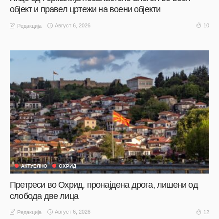
објект и правел цртежи на воени објекти
Август 6, 2026
10
Редакција
АКТУЕЛНО
ОХРИД
Претреси во Охрид, пронајдена дрога, лишени од
слобода две лица
Август 6, 2026
12
Редакција