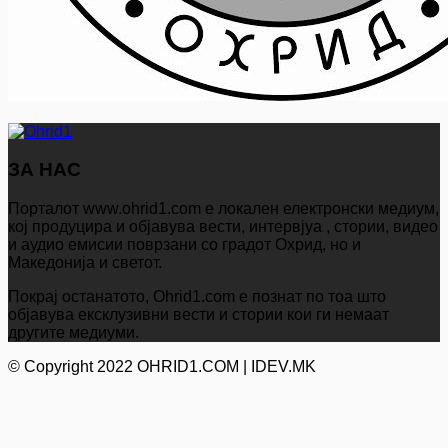
ЗА НАС
Порталот www.ohrid1.com е локален електронски медиум,
кој продуцира и објавува вести, интервјуа , стории, видео
и аудио емисии поврзани со градот Охрид, но и
Македонија и светот.
Покрај останатото, Ohrid1.com е познат по тоа што
објавува ексклузивни вести и стории кои ги немаат
другите медиуми.
© Copyright 2022 OHRID1.COM | IDEV.MK