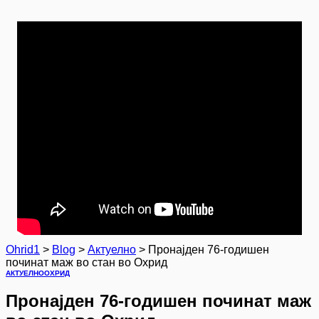
Ohrid1
>
Blog
>
Актуелно
>
Пронајден 76-годишен
починат маж во стан во Охрид
АКТУЕЛНО
ОХРИД
Пронајден 76-годишен починат маж