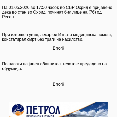
На 01.05.2026 во 17:50 часот, во СВР Охрид е пријавено
дека во стан во Охрид, починат бил лице на (76) од
Ресен.
При извршен увид, лекар од Итната медицинска помош,
констатирал смрт без траги на насилство.
Error9
По насоки на јавен обвинител, телото е предадено на
обдукција.
Error9