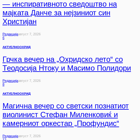
— инспиративното сведоштво на
мајката Данче за нејзиниот син
Христијан
Редакција
Август 7, 2026
6
АКТУЕЛНО
ОХРИД
Грчка вечер на „Охридско лето“ со
Теодосија Нтоку и Масимо Полидори
Редакција
Август 7, 2026
8
АКТУЕЛНО
ОХРИД
Магична вечер со светски познатиот
виолинист Стефан Миленковиќ и
камерниот оркестар „Профундис“
Редакција
Август 7, 2026
12