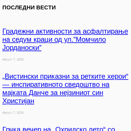
ПОСЛЕДНИ ВЕСТИ
Градежни активности за асфалтирање
на седум краци од ул.”Момчило
Јорданоски”
Август 7, 2026
„Вистински приказни за ретките херои“
— инспиративното сведоштво на
мајката Данче за нејзиниот син
Христијан
Август 7, 2026
Грчка вечер на „Охридско лето“ со