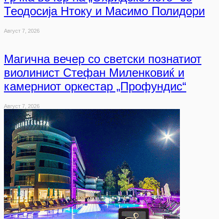
Теодосија Нтоку и Масимо Полидори
Август 7, 2026
Магична вечер со светски познатиот
виолинист Стефан Миленковиќ и
камерниот оркестар „Профундис“
Август 7, 2026