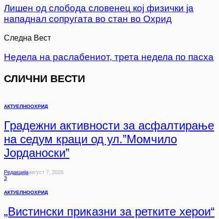
Лишен од слобода словенец кој физички ја
нападнал сопругата во стан во Охрид
Следна Вест
Недела на раслабениот, трета недела по пасха
СЛИЧНИ ВЕСТИ
АКТУЕЛНО
ОХРИД
Градежни активности за асфалтирање
на седум краци од ул.”Момчило
Јорданоски”
Редакција
Август 7, 2026
3
АКТУЕЛНО
ОХРИД
„Вистински приказни за ретките херои“