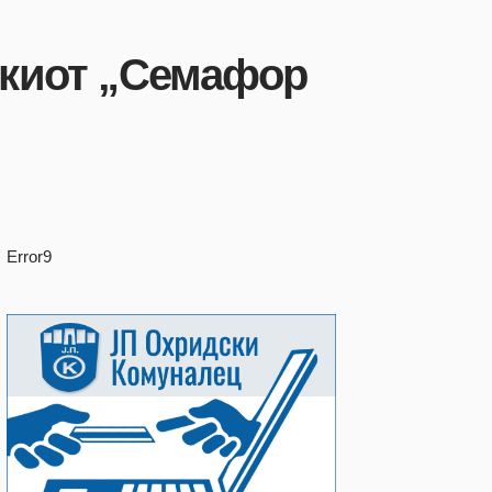
скиот „Семафор
Error9