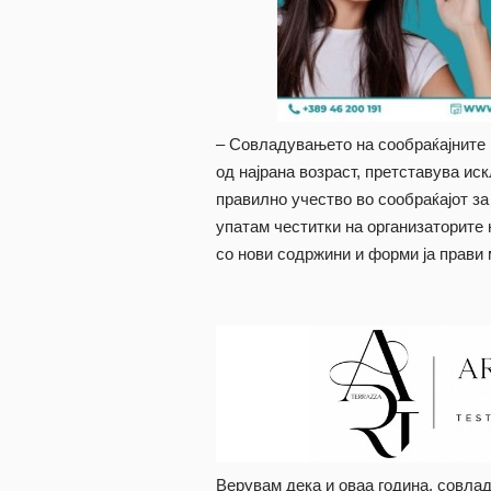
– Совладувањето на сообраќајните 
од најрана возраст, претставува ис
правилно учество во сообраќајот за
упатам честитки на организаторите 
со нови содржини и форми ја прави
Верувам дека и оваа година, совла