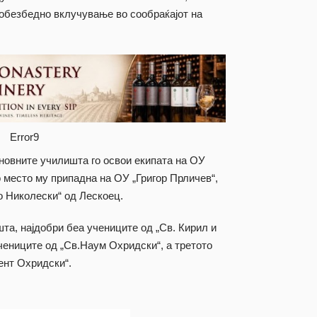
обезбедно вклучување во сообраќајот на
Error9
сновните училишта го освои екипата на ОУ
 место му припадна на ОУ „Григор Прличев“,
о Николески“ од Лескоец.
та, најдобри беа учениците од „Св. Кирил и
учениците од „Св.Наум Охридски“, а третото
ент Охридски“.