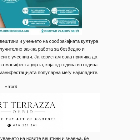
вештини и учењето на сообраќајната култура
клучително важна работа за безбедно и
 сите учесници. Ја користам оваа прилика да
на манифестацијата, која од година во година
 манифестацијата популарна меѓу најмладите.
Error9
дувањето на новите вештини и знаења, ќе