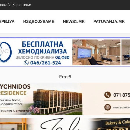
лови За Користење
ЕРВЈУА
ИЗДВОЈУВАМЕ
NEWS1.MK
PATUVANJA.MK
Error9