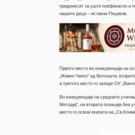
придонесат за уште поефикасно и п
нашите деца – истакна Пецаков.
Првото место во конкуренција на о
„Живко Чинго“ од Велгошти, второто
а третото место го зазеде ОУ „Ванч
Во конкуренција на средните училиш
Методиј“, на втората позиција беа 
место го освои екипата на „Св.Клим