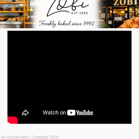
и на општинскиот „Семафор 2026“