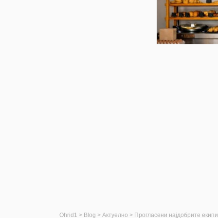
Ohrid1
>
Blog
>
Актуелно
>
Прогласени најдобрите екип