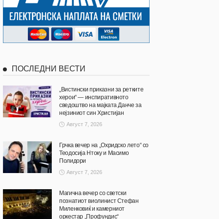
ПОСЛЕДНИ ВЕСТИ
„Вистински приказни за ретките
херои“ — инспиративното
сведоштво на мајката Данче за
нејзиниот син Христијан
Август 7, 2026
Грчка вечер на „Охридско лето“ со
Теодосија Нтоку и Масимо
Полидори
Август 7, 2026
Магична вечер со светски
познатиот виолинист Стефан
Миленковиќ и камерниот
оркестар „Профундис“