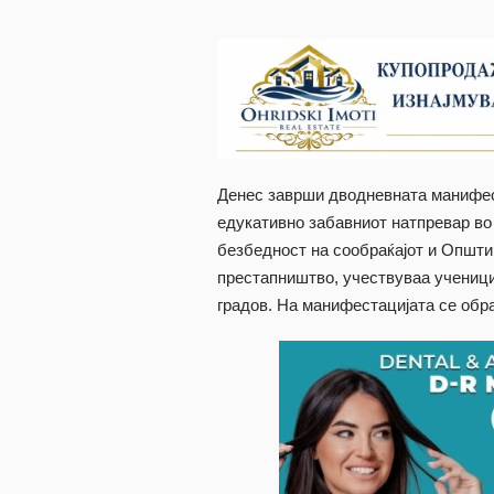
Денес заврши дводневната манифес
едукативно забавниот натпревар во
безбедност на сообраќајот и Општин
престапништво, учествуваа ученици
градов. На манифестацијата се обр