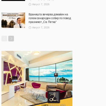
Август 7, 2026
Враништа вечерва домаќин на
голем сенароден собир по повод
празникот „Св. Петка“
Август 7, 2026