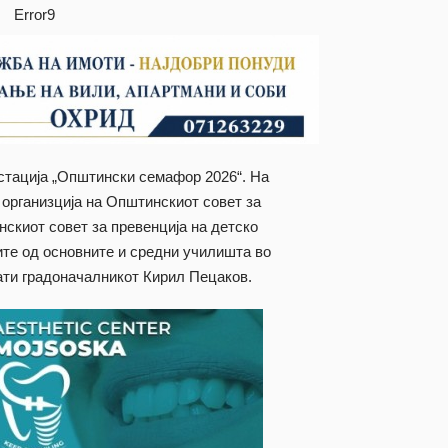
Error9
тација „Општински семафор 2026“. На
 организција на Општинскиот совет за
скиот совет за превенција на детско
те од основните и средни училишта во
ати градоначалникот Кирил Пецаков.