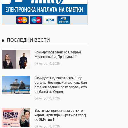
ПОСЛЕДНИ ВЕСТИ
Концерт под свеќи со Стефан
Миленковиќ и „Профундис“
Август 6, 2026
Осумдесетгодишен пензионер
останал без пензијата откако бил
ограбен веднаш по излегувањето
од банка во Охрид
Август 6, 2026
Вистински приказни за ретките
херои , Христијан – реткиот херој
со SMA тип 1
Август 6, 2026