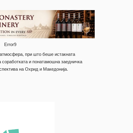
Error9
 атмосфера, при што беше истакната
а соработката и понатамошна заедничка
рспектива на Охрид и Македонија.