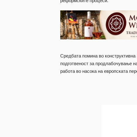
реформските процеси.
Средбата помина во конструктивна
подготвеност за продлабочување н
работа во насока на европската пе