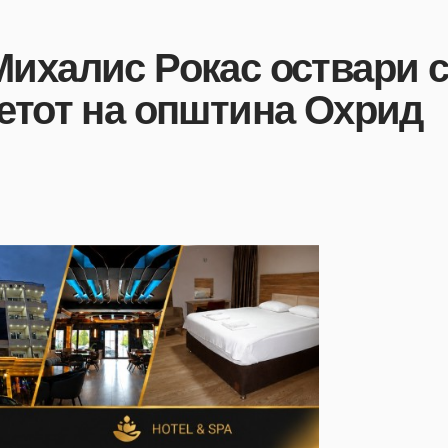
ихалис Рокас оствари с
етот на општина Охрид