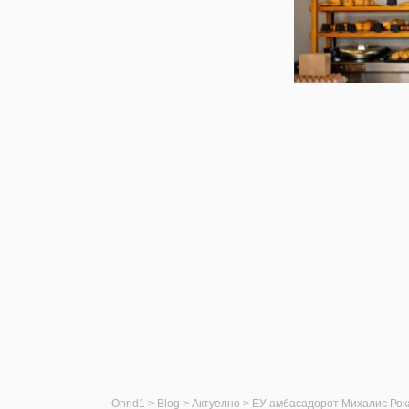
Ohrid1
>
Blog
>
Актуелно
>
ЕУ амбасадорот Михалис Рока