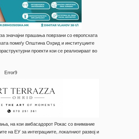
иза значајни прашања поврзани со европската
тката помеѓу Општина Охрид и институциите
нфраструктурни проекти кои се реализираат во
Error9
ања, на кои амбасадорот Рокас со внимание
ите на ЕУ за интеграциите, локалниот развој и