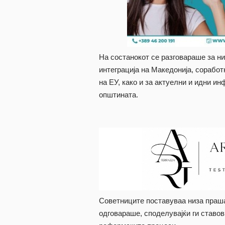
На состанокот се разговараше за н
интеграција на Македонија, сорабо
на ЕУ, како и за актуелни и идни и
општината.
Советниците поставуваа низа праш
одговараше, споделувајќи ги ставов