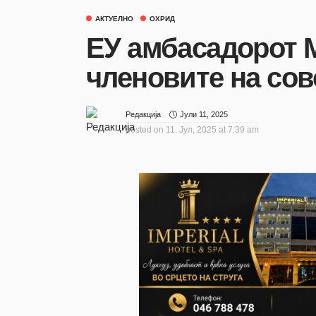
АКТУЕЛНО
ОХРИД
ЕУ амбасадорот М
членовите на сов
Јули 11, 2025
Редакција
posted on
11. Јул, 2025 at 7:39 am