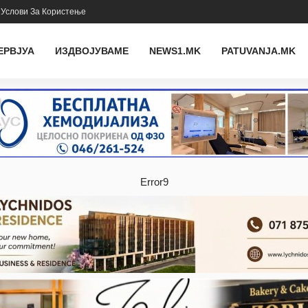
Услови За Користење
ЕРВЈУА
ИЗДВОЈУВАМЕ
NEWS1.MK
PATUVANJA.MK
Error9