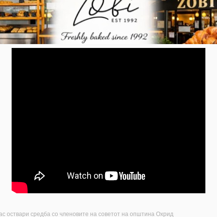
с оствари средба со членовите на советот на општина Охрид