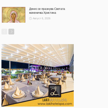
Денес се празнува Светата
маченичка Христина
Август 6, 2026