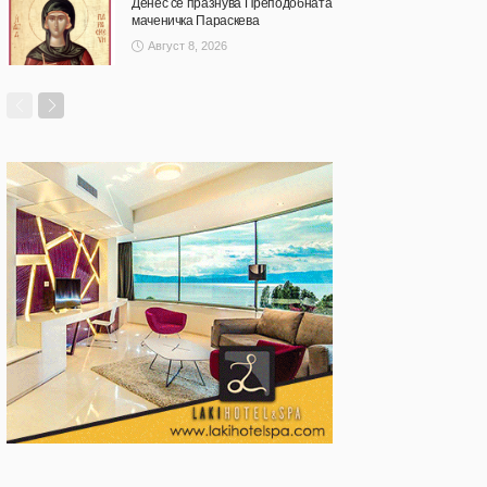
Денес се празнува Преподобната
маченичка Параскева
Август 8, 2026