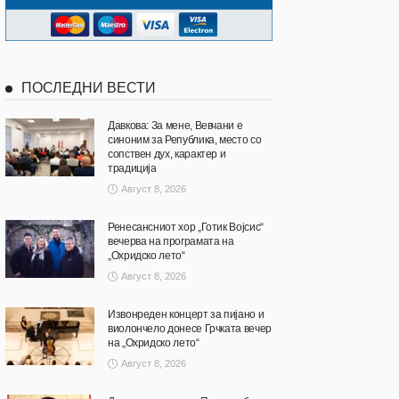
ПОСЛЕДНИ ВЕСТИ
Давкова: За мене, Вевчани е
синоним за Република, место со
сопствен дух, карактер и
традиција
Август 8, 2026
Ренесансниот хор „Готик Војсис“
вечерва на програмата на
„Охридско лето“
Август 8, 2026
Извонреден концерт за пијано и
виолончело донесе Грчката вечер
на „Охридско лето“
Август 8, 2026