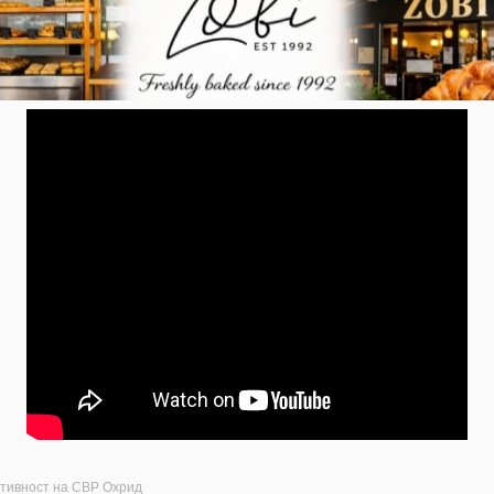
ктивност на СВР Охрид