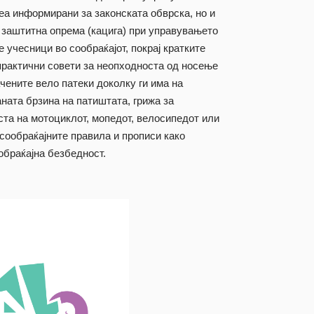
беа информирани за законската обврска, но и
 заштитна опрема (кацига) при управувањето
е учесници во сообраќајот, покрај кратките
практични совети за неопходноста од носење
чените вело патеки доколку ги има на
ната брзина на патиштата, грижа за
та на мотоциклот, мопедот, велосипедот или
сообраќајните правила и прописи како
обраќајна безбедност.