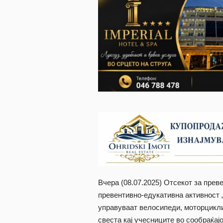
Вчера (08.07.2025) Oтсекот за пре
превентивно-едукативна активност „
управуваат велосипеди, моторцикли
свеста кај учесниците во сообраќај