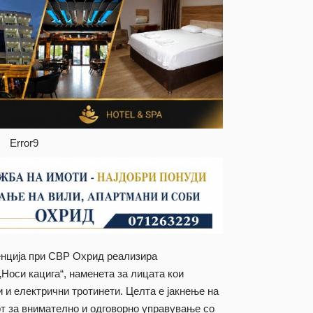
Error9
венција при СВР Охрид реализира
Носи кацига“, наменета за лицата кои
 и електрични тротинети. Целта е јакнење на
от за внимателно и одговорно управување со