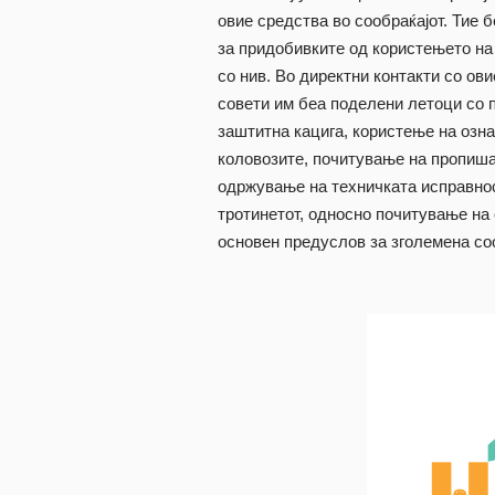
овие средства во сообраќајот. Тие 
за придобивките од користењето на
со нив. Во директни контакти со ови
совети им беа поделени летоци со 
заштитна кацига, користење на озна
коловозите, почитување на пропиша
одржување на техничката исправнос
тротинетот, односно почитување на 
основен предуслов за зголемена со