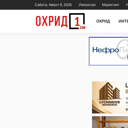
Сабота, Август 8, 2026
Импресум
Маркетинг
У
ОХРИД
ИНТ