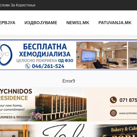
слови За Користење
ЕРВЈУА
ИЗДВОЈУВАМЕ
NEWS1.MK
PATUVANJA.MK
Error9