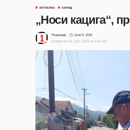
АКТУЕЛНО
ОХРИД
„Носи кацига“, п
Јули 9, 2025
Редакција
posted on
09. Јул, 2025 at 6:49 pm