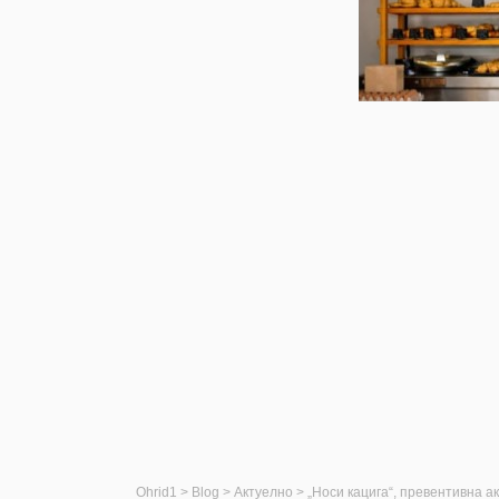
Ohrid1
>
Blog
>
Актуелно
>
„Носи кацига“, превентивна а