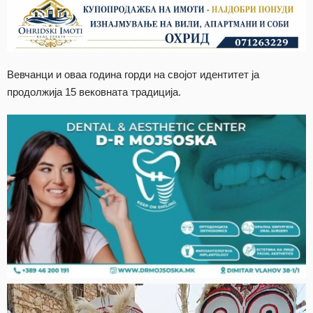
Вевчанци и оваа година горди на својот идентитет ја
продолжија 15 вековната традиција.