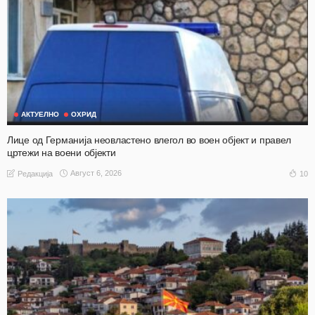
АКТУЕЛНО
ОХРИД
Лице од Германија неовластено влегол во воен објект и правел
цртежи на воени објекти
Август 6, 2026
10
Редакција