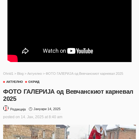
Ohrid1
>
Blog
>
Актуелно
>
ФОТО ГАЛЕРИЈА од Вевчанскиот карневал 2025
АКТУЕЛНО
ОХРИД
ФОТО ГАЛЕРИЈА од Вевчанскиот карневал
2025
Јануари 14, 2025
Редакција
posted on
14. Јан, 2025 at 8:40 am