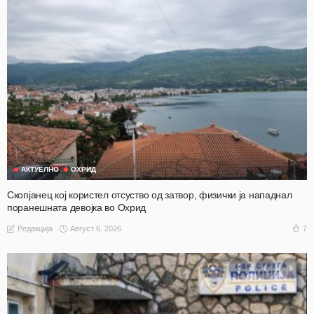
АКТУЕЛНО
ОХРИД
Скопјанец кој користел отсуство од затвор, физички ја нападнал
поранешната девојка во Охрид
Август 6, 2026
7
Редакција