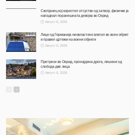
Скопјанец кој користел отсуство од затвор, физички ја
нападнал поранешната девојка во Охрид
Август 6, 2026
Лице од Германија неовластено влегол во воен објект
и правел цртежи на воени објекти
Август 6, 2026
Претреси во Охрид, пронајдена дрога, лишени од
слобода две лица
Август 6, 2026