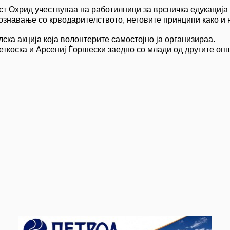
ст Охрид учествуваа на работилници за врсничка едукација
знавање со крводарителството, неговите принципи како и на
ка акција која волонтерите самостојно ја организираа.
ткоска и Арсениј Ѓоршески заедно со млади од другите опш