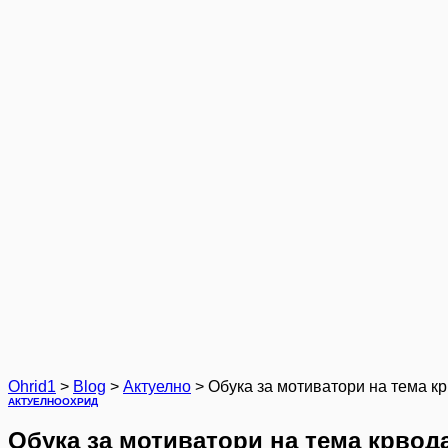
Ohrid1
>
Blog
>
Актуелно
>
Обука за мотиватори на тема к
АКТУЕЛНО
ОХРИД
Обука за мотиватори на тема крвод