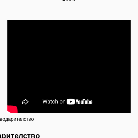
рводарителство
арителство