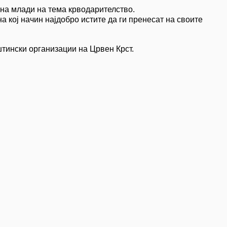
 на млади на тема крводарителство.
 кој начин најдобро истите да ги пренесат на своите
тински организации на Црвен Крст.