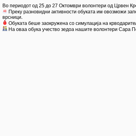
Во периодот од 25 до 27 Октомври волонтери од Црвен Кр
️ Преку разновидни активности обуката им овозможи запо
врсници.
Обуката беше заокружена со симулација на крводарителс
На оваа обука учество зедоа нашите волонтери Сара Пе