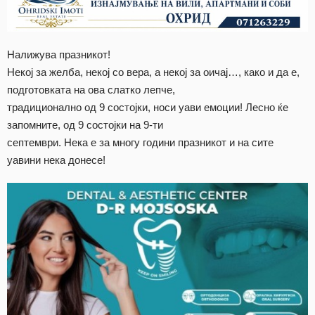
Налижува празникот!
Некој за желба, некој со вера, а некој за оичај…, како и да е,
подготовката на ова слатко лепче,
традиционално од 9 состојки, носи уави емоции! Лесно ќе
запомните, од 9 состојки на 9-ти
септември. Нека е за многу години празникот и на сите
уавини нека донесе!