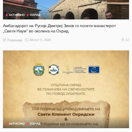
АКТУЕЛНО
ОХРИД
Амбасадорот на Русија Дмитриј Зиков го посети манастирот
„Свети Наум“ во околина на Охрид.
Август 5, 2026
12
Редакција
АКТУЕЛНО
ОХРИД