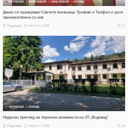
АКТУЕЛНО
НАШ ИЗБОР
НАШ ИЗБОР
ОХРИД
Денес се празнуваат Светите маченици Трофим и Теофил и уште
тринаесетмина со нив
Август 5, 2026
17
Редакција
АКТУЕЛНО
ОХРИД
Неделен преглед на теренски активности на ЈП „Водовод“
Август 4, 2026
22
Редакција