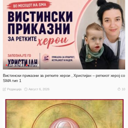
АКТУЕЛНО
ОХРИД
Вистински приказни за ретките херои , Христијан – реткиот херој со
SMA тип 1
Август 6, 2026
10
Редакција