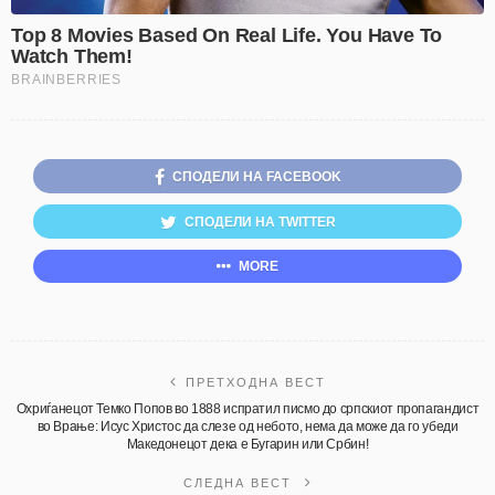
СПОДЕЛИ НА FACEBOOK
СПОДЕЛИ НА TWITTER
MORE
ПРЕТХОДНА ВЕСТ
Охриѓанецот Темко Попов во 1888 испратил писмо до српскиот пропагандист
во Врање: Исус Христос да слезе од небото, нема да може да го убеди
Македонецот дека е Бугарин или Србин!
СЛЕДНА ВЕСТ