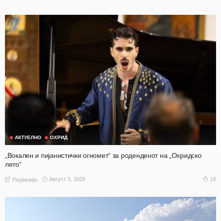
АКТУЕЛНО
ОХРИД
„Вокален и пијанистички огномет“ за роденденот на „Охридско
лето“
Август 5, 2026
16
Редакција