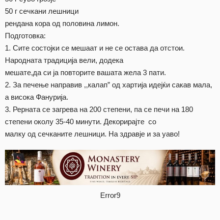
50 г сечкани лешници
рендана кора од половина лимон.
Подготовка:
1. Сите состојки се мешаат и не се остава да отстои.
Народната традиција вели, додека
мешате,да си ја повторите вашата жела 3 пати.
2. За печење направив ,,калап” од хартија идејќи сакав мала,
а висока Фанурија.
3. Рерната се загрева на 200 степени, па се печи на 180
степени околу 35-40 минути. Декорирајте со
малку од сечканите лешници. На здравје и за уаво!
Error9