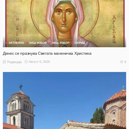
АКТУЕЛНО
НАШ ИЗБОР
НАШ ИЗБОР
ОХРИД
Денес се празнува Светата маченичка Христина
Август 6, 2026
9
Редакција