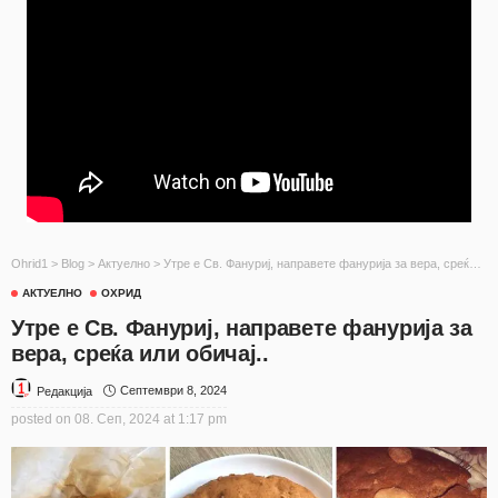
Ohrid1
>
Blog
>
Актуелно
>
Утре е Св. Фануриј, направете фанурија за вера, среќа или обичај..
АКТУЕЛНО
ОХРИД
Утре е Св. Фануриј, направете фанурија за
вера, среќа или обичај..
Септември 8, 2024
Редакција
posted on
08. Сеп, 2024 at 1:17 pm