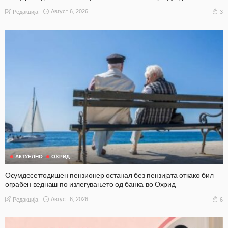
Август 6, 2026
3
Редакција
АКТУЕЛНО
ОХРИД
Осумдесетгодишен пензионер останал без пензијата откако бил
ограбен веднаш по излегувањето од банка во Охрид
Август 6, 2026
6
Редакција