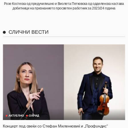
Розе Костеска од предучилишно и Виолета Петковска од одделенска настава
добитници на признанието просветен работник за 2023/24 година
СЛИЧНИ ВЕСТИ
АКТУЕЛНО
ОХРИД
Концерт под свеќи со Стефан Миленковиќ и „Профундис“