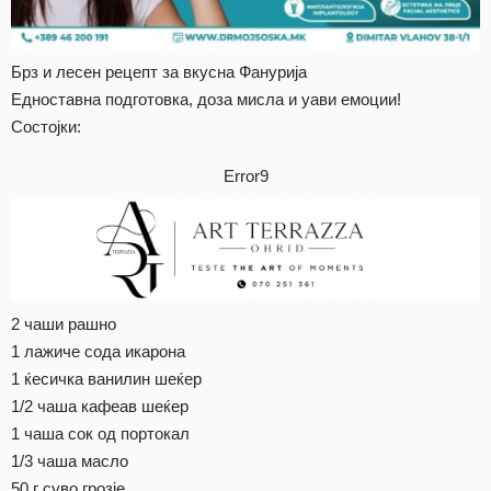
Брз и лесен рецепт за вкусна Фанурија
Едноставна подготовка, доза мисла и уави емоции!
Состојки:
Error9
2 чаши рашно
1 лажиче сода икарона
1 ќесичка ванилин шеќер
1/2 чаша кафеав шеќер
1 чаша сок од портокал
1/3 чаша масло
50 г суво грозје