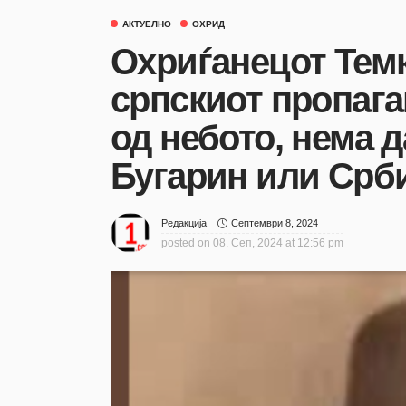
АКТУЕЛНО
ОХРИД
Охриѓанецот Темк
српскиот пропага
од небото, нема 
Бугарин или Срб
Септември 8, 2024
Редакција
posted on
08. Сеп, 2024 at 12:56 pm