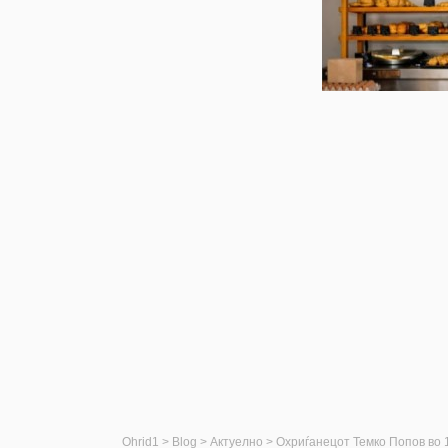
Ohrid1
>
Blog
>
Актуелно
>
Охриѓанецот Темко Попов во 1888 