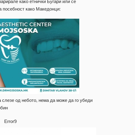
арирале како етнички Бугари или се
а посебност како Македонци:
 слезе од небото, нема да може да го убеди
рбин
Error9