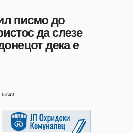
ил писмо до
истос да слезе
донецот дека е
Error9