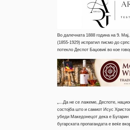
Во далечната 1888 година на 9. Ма
(1855-1929) испратил писмо до срп
потекло Деспот Баџовиќ во кое гово
„…Да не се лажеме, Деспоте, нацио
состојба што и самиот Исус Христос
убеди Македонецoт дека е Бугарин 
бугарската пропагандата е веќе вко