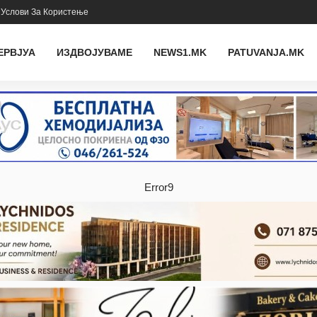
Услови За Користење
ЕРВЈУА
ИЗДВОЈУВАМЕ
NEWS1.MK
PATUVANJA.MK
Error9