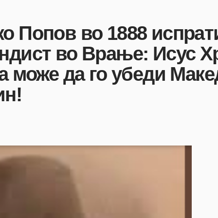
о Попов во 1888 испрат
ндист во Врање: Исус Хр
да може да го убеди Маке
ин!