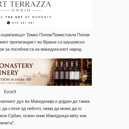
ј, охриѓанецот Темко Попов/Темистокли Попов
скиот пропагандист во Врање со крушевско
ри за посебноста на македонскиот народ.
Error9
налниот дух во Македонија е дојден до таква
 да слезе од небото, нема да може да го
или Србин, освен оние Македонци меѓу кои
ренета”.