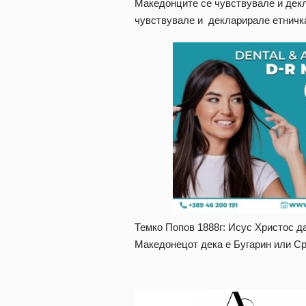
Македонците се чувствувале и декл
чувствувале и декларирале етничк
Темко Попов 1888г: Исус Христос да
Македонецот дека е Бугарин или С