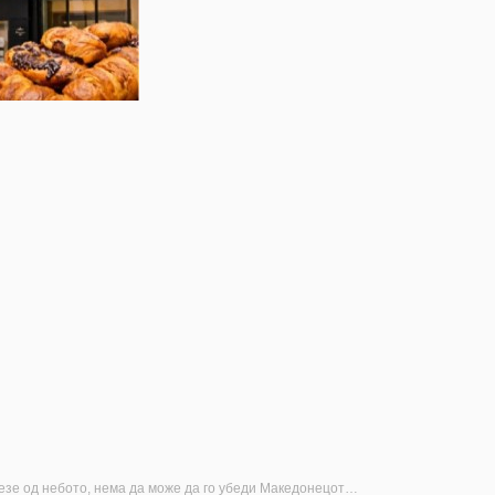
ма да може да го убеди Македонецот дека е Бугарин или Србин!