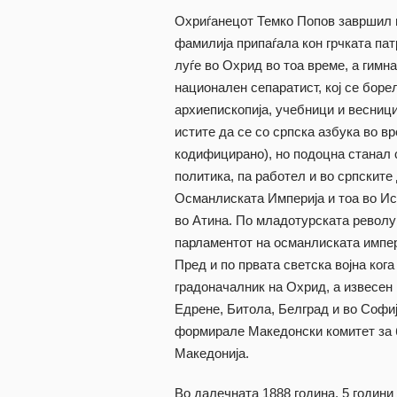
Охриѓанецот Темко Попов завршил 
фамилија припаѓала кон грчката пат
луѓе во Охрид во тоа време, а гимн
национален сепаратист, кој се бор
архиепископија, учебници и весниц
истите да се со српска азбука во в
кодифицирано), но подоцна станал 
политика, па работел и во српскит
Османлиската Империја и тоа во Ис
во Атина. По младотурската револуц
парламентот на османлиската импер
Пред и по првата светска војна ког
градоначалник на Охрид, а извесен 
Едрене, Битола, Белград и во Софи
формирале Македонски комитет за 
Македонија.
Во далечната 1888 година, 5 годин