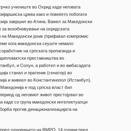
грчко училиште во Охрид каде неговата
ријаршиска црква како и повеќето побогати
азија завршил во Атина. Важел за Македонски
ел за возобновување на охридската
и на Македонски јазик (прифаќал компромис
реме кога македонска сеуште немало
соработник на српската пропаганда и
е дипломатски преставништва во
танбул, и Солун, а работел и во амбасадата
ија станал и пратеник (сенатор) во
ија и живеел во Константинопол (Истанбул).
а Македонија е под српска власт бил
период од неговиот живот престојувал во
ја каде со група македонски интелектуалци
борба против денационализацијата на
и пред одновањето на ВМРО, 14 години пред