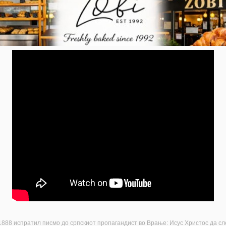
испратил писмо до српскиот пропагандист во Врање: Исус Христос да слезе од небото, не