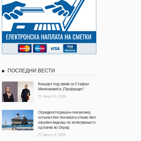
ПОСЛЕДНИ ВЕСТИ
Концерт под свеќи со Стефан
Миленковиќ и „Профундис“
Август 6, 2026
Осумдесетгодишен пензионер
останал без пензијата откако бил
ограбен веднаш по излегувањето
од банка во Охрид
Август 6, 2026