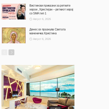
Вистински приказни за ретките
херои , Христијан – реткиот херој
со SMA тип 1
Август 6, 2026
Денес се празнува Светата
маченичка Христина
Август 6, 2026