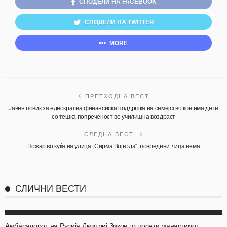
СПОДЕЛИ НА FACEBOOK
СПОДЕЛИ НА TWITTER
MORE
ПРЕТХОДНА ВЕСТ
Јавен повик за еднократна финансиска поддршка на семејство кое има дете
со тешка попреченост во училишна воздраст
СЛЕДНА ВЕСТ
Пожар во куќа на улица „Сирма Војвода“, повредени лица нема
СЛИЧНИ ВЕСТИ
АКТУЕЛНО
ОХРИД
Амбасадорот на Русија Дмитриј Зиков го посети манастирот