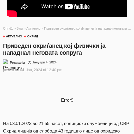
Ohrid1
>
Blog
>
Актуелно
>
Приведен охриѓанец кој физички ја нападнал неговата сопруга
АКТУЕЛНО
ОХРИД
Приведен охриѓанец кој физички ја
нападнал неговата сопруга
Јануари 4, 2024
Редакција
posted on
04. Јан, 2024 at 12:40 pm
Error9
На 03.01.2023 во 21.55 часот, полициски службеници од СВР
Охрид лишија од слобода 43 годишно лице од охридско