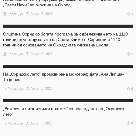
„Свети Наум“ во околина на Охрид.
Август 5, 2026
3
Редакција
АКТУЕЛНО
ОХРИД
Општина Охрид со богата програма за одбележувањето на 1110
години од упокојувањето на Свети Климент Охридски и 1140
години од основањето на Охридската книжевна школа
Август 5, 2026
5
Редакција
АКТУЕЛНО
ОХРИД
На „Охридско лето“ промовирана монографијата „Ана Липша-
Тофовиќ“
Август 5, 2026
6
Редакција
АКТУЕЛНО
ОХРИД
„Вокален и пијанистички огномет“ за роденденот на „Охридско
лето“
Август 5, 2026
9
Редакција