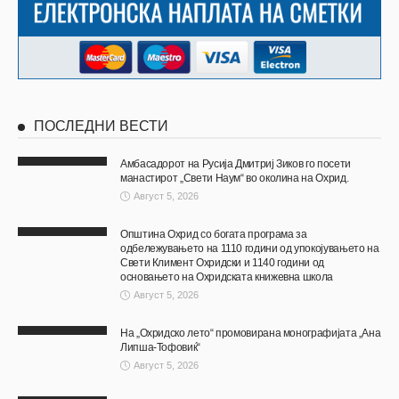
ПОСЛЕДНИ ВЕСТИ
Амбасадорот на Русија Дмитриј Зиков го посети
манастирот „Свети Наум“ во околина на Охрид.
Август 5, 2026
Општина Охрид со богата програма за
одбележувањето на 1110 години од упокојувањето на
Свети Климент Охридски и 1140 години од
основањето на Охридската книжевна школа
Август 5, 2026
На „Охридско лето“ промовирана монографијата „Ана
Липша-Тофовиќ“
Август 5, 2026