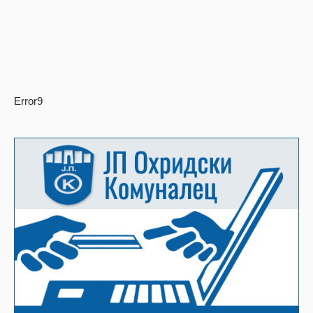
Error9