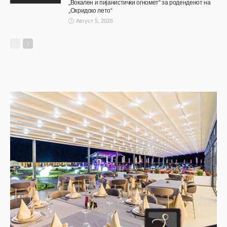
„Вокален и пијанистички огномет“ за роденденот на
„Охридско лето“
Август 5, 2026