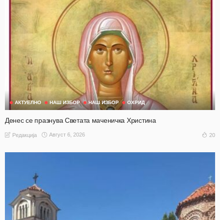
АКТУЕЛНО
НАШ ИЗБОР
НАШ ИЗБОР
ОХРИД
Денес се празнува Светата маченичка Христина
Август 6, 2026
20
Редакција