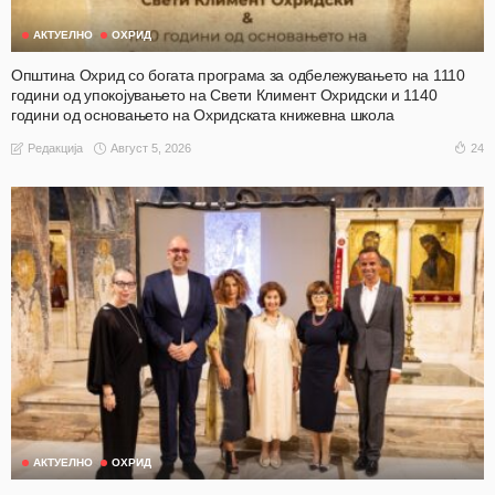
АКТУЕЛНО
ОХРИД
Општина Охрид со богата програма за одбележувањето на 1110
години од упокојувањето на Свети Климент Охридски и 1140
години од основањето на Охридската книжевна школа
Август 5, 2026
24
Редакција
АКТУЕЛНО
ОХРИД