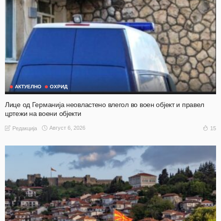
АКТУЕЛНО
ОХРИД
Лице од Германија неовластено влегол во воен објект и правел
цртежи на воени објекти
Август 6, 2026
15
Редакција