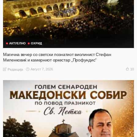
АКТУЕЛНО
ОХРИД
Магична вечер со светски познатиот виолинист Стефан
Миленковиќ и камерниот оркестар „Профундис“
Август 7, 2026
10
Редакција