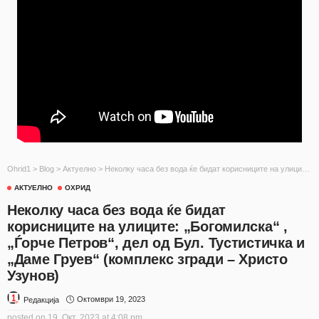
Ohrid1
>
Blog
>
Актуелно
>
Неколку часа без вода ќе бидат корисниците на улиците: „Богомилска“ ,„Ѓорче Петров“, дел од Бул. Тустистичка и „Даме Груев“ (комплекс згради – Христо Узунов)
АКТУЕЛНО
ОХРИД
Неколку часа без вода ќе бидат
корисниците на улиците: „Богомилска“ ,
„Ѓорче Петров“, дел од Бул. Тустистичка и
„Даме Груев“ (комплекс згради – Христо
Узунов)
Октомври 19, 2023
Редакција
posted on
19. Окт, 2023 at 4:08 pm