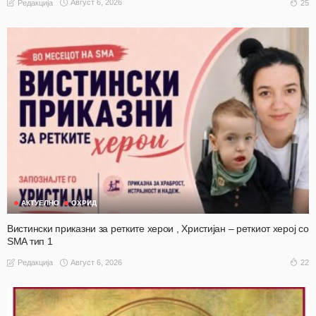
Август 6, 2026
25
Редакција
АКТУЕЛНО
ОХРИД
Вистински приказни за ретките херои , Христијан – реткиот херој со
SMA тип 1
Август 6, 2026
22
Редакција