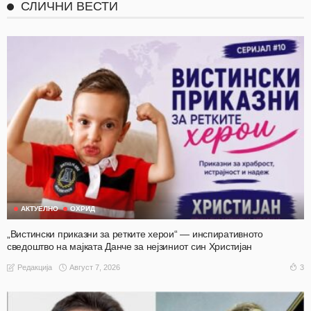
СЛИЧНИ ВЕСТИ
АКТУЕЛНО
ОХРИД
„Вистински приказни за ретките херои“ — инспиративното
сведоштво на мајката Данче за нејзиниот син Христијан
Август 7, 2026
3
Редакција