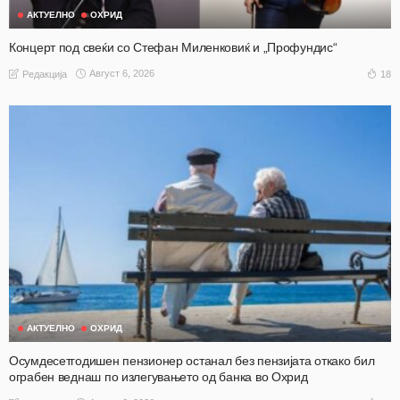
АКТУЕЛНО
ОХРИД
Концерт под свеќи со Стефан Миленковиќ и „Профундис“
Август 6, 2026
18
Редакција
АКТУЕЛНО
ОХРИД
Осумдесетгодишен пензионер останал без пензијата откако бил
ограбен веднаш по излегувањето од банка во Охрид