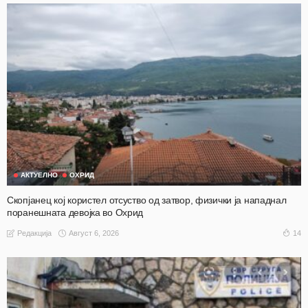
АКТУЕЛНО
ОХРИД
Скопјанец кој користел отсуство од затвор, физички ја нападнал
поранешната девојка во Охрид
Август 6, 2026
14
Редакција