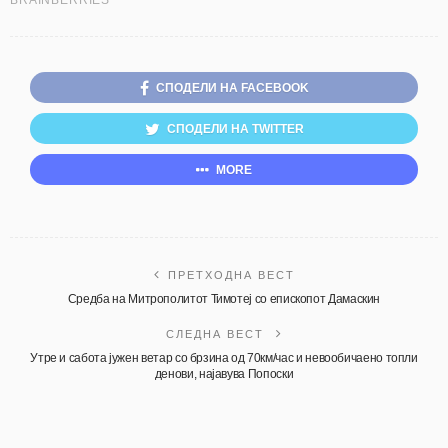
СПОДЕЛИ НА FACEBOOK
СПОДЕЛИ НА TWITTER
MORE
ПРЕТХОДНА ВЕСТ
Средба на Митрополитот Тимотеј со епископот Дамаскин
СЛЕДНА ВЕСТ
Утре и сабота јужен ветар со брзина од 70км/час и невообичаено топли
денови, најавува Попоски