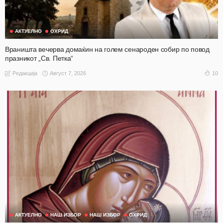
АКТУЕЛНО
ОХРИД
Враништа вечерва домаќин на голем сенароден собир по повод
празникот „Св. Петка“
Август 7, 2026
10
Редакција
АКТУЕЛНО
НАШ ИЗБОР
НАШ ИЗБОР
ОХРИД