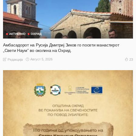
АКТУЕЛНО
ОХРИД
Амбасадорот на Русија Дмитриј Зиков го посети манастирот
„Свети Наум“ во околина на Охрид.
Август 5, 2026
23
Редакција