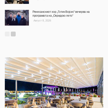
Ренесансниот хор „Готик Војсис“ вечерва на
програмата на „Охридско лето“
Август 8, 2026