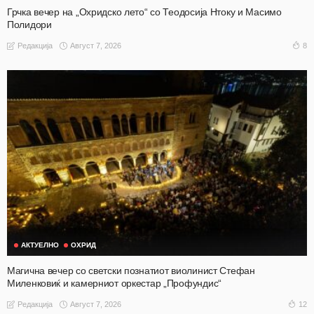
Грчка вечер на „Охридско лето“ со Теодосија Нтоку и Масимо
Полидори
Август 7, 2026
8
Редакција
АКТУЕЛНО
ОХРИД
Магична вечер со светски познатиот виолинист Стефан
Миленковиќ и камерниот оркестар „Профундис“
Август 7, 2026
12
Редакција