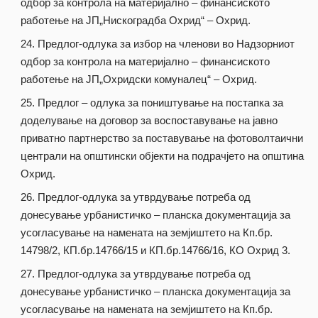
одбор за контрола на материјално – финансиското
работење на ЈП„Нискоградба Охрид“ – Охрид.
Предлог-одлука за избор на членови во Надзорниот
одбор за контрола на материјално – финансиското
работење на ЈП„Охридски комуналец“ – Охрид.
Предлог – одлука за поништување на постапка за
доделување на договор за воспоставување на јавно
приватно партнерство за поставување на фотоволтаични
централи на општински објекти на подрачјето на општина
Охрид.
Предлог-одлука за утврдување потреба од
донесување урбанистичко – планска документација за
усогласување на намената на земјиштето на Кп.бр.
14798/2, КП.бр.14766/15 и КП.бр.14766/16, КО Охрид 3.
Предлог-одлука за утврдување потреба од
донесување урбанистичко – планска документација за
усогласување на намената на земјиштето на Кп.бр.