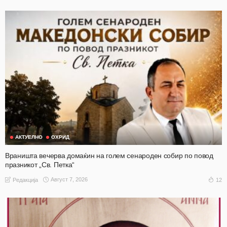
АКТУЕЛНО
ОХРИД
Враништа вечерва домаќин на голем сенароден собир по повод
празникот „Св. Петка“
Август 7, 2026
12
Редакција