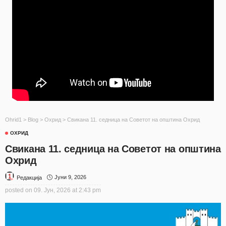
Ohrid1
>
Blog
>
Охрид
>
Свикана 11. седница на Советот на општина Охрид
ОХРИД
Свикана 11. седница на Советот на општина
Охрид
Јуни 9, 2026
Редакција
posted on
09. Јун, 2026 at 2:43 pm