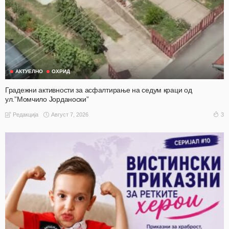
АКТУЕЛНО
ОХРИД
Градежни активности за асфалтирање на седум краци од
ул.”Момчило Јорданоски”
Август 7, 2026
3
Редакција