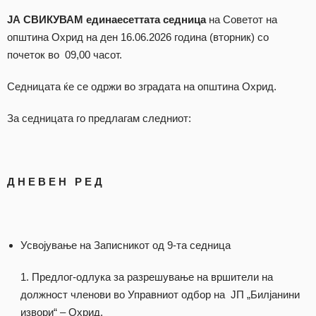
ЈА СВИКУВАМ единаесеттата седница
на Советот на
општина Охрид на ден 16.06.2026 година (вторник) со
почеток во 09,00 часот.
Седницата ќе се одржи во зградата на општина Охрид.
За седницата го предлагам следниот:
Д Н Е В Е Н Р Е Д
Усвојување на Записникот од 9-та седница
Предлог-одлука за разрешување на вршители на
должност членови во Управниот одбор на ЈП „Билјанини
извори“ – Охрид.