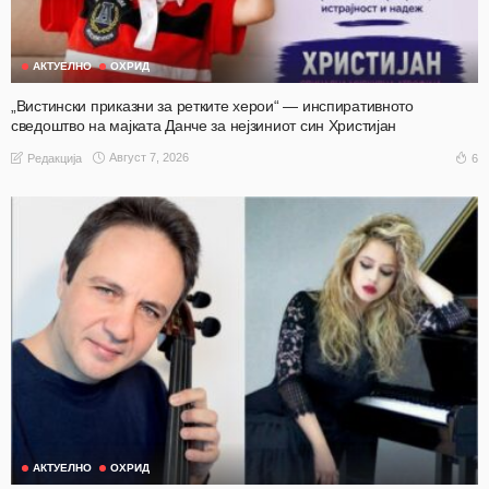
АКТУЕЛНО
ОХРИД
„Вистински приказни за ретките херои“ — инспиративното
сведоштво на мајката Данче за нејзиниот син Христијан
Август 7, 2026
6
Редакција
АКТУЕЛНО
ОХРИД