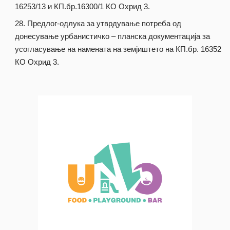
16253/13 и КП.бр.16300/1 КО Охрид 3.
Предлог-одлука за утврдување потреба од
донесување урбанистичко – планска документација за
усогласување на намената на земјиштето на КП.бр. 16352
КО Охрид 3.