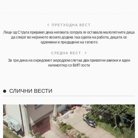
ПРЕТХОДНА ВЕСТ
Лице од Струга пријавил дека неговата сопруга ги оставала малолетните деца
да спијат во нејзиното возило додека таа одела на работа, децата се
одземени и предадени на таткото
СЛЕДНА ВЕСТ
За три дена на охридскиот аеродром слетаа два приватни авиони и еден
хеликоптер со ВИП гости
СЛИЧНИ ВЕСТИ