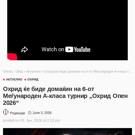
Ohrid1
>
Blog
>
Актуелно
>
Охрид ќе биде домаќин на 6-от Меѓународен А-класа турнир „Охрид Опен 2026“
АКТУЕЛНО
ОХРИД
Охрид ќе биде домаќин на 6-от
Меѓународен А-класа турнир „Охрид Опен
2026“
Јуни 3, 2026
Редакција
posted on
03. Јун, 2026 at 2:19 pm