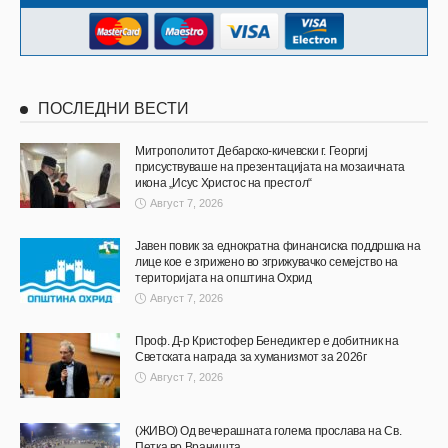
ПОСЛЕДНИ ВЕСТИ
Митрополитот Дебарско-кичевски г. Георгиј
присуствуваше на презентацијата на мозаичната
икона „Исус Христос на престол“
Август 7, 2026
Јавен повик за еднократна финансиска поддршка на
лице кое е згрижено во згрижувачко семејство на
територијата на општина Охрид
Август 7, 2026
Проф. Д-р Кристофер Бенедиктер е добитник на
Светската награда за хуманизмот за 2026г
Август 7, 2026
(ЖИВО) Од вечерашната голема прослава на Св.
Петка во Враништа