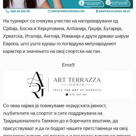
На турнирот се очекува учество на натпреварувачи од
Србија, Босна и Херцеговина, Албанија, Грција, Бугарија,
Хрватска, Италија, Англија, Романија и други држави ширум
Европа, што уште еднаш го потврдува меѓународниот
карактер и значењето на овој спортски настан.
Error9
Со оваа најава ја повикуваме охридската јавност,
љубителите на спортот и сите поддржувачи на
Традиционалното Таеквон-до и боречките вештини, да
присуствуваат и да ги бодрат нашите претставници на овој
престижен турнир, кој воедно е и последен турнир од првиот