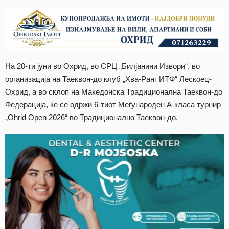
На 20-ти јуни во Охрид, во СРЦ „Билјанини Извори“, во
организација на Таеквон-до клуб „Хва-Ранг ИТФ“ Лескоец-
Охрид, а во склоп на Македонска Традиционална Таеквон-до
Федерација, ќе се одржи 6-тиот Меѓународен А-класа турнир
„Ohrid Open 2026“ во Традиционално Таеквон-до.