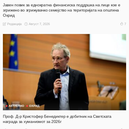
Јавен повик за еднократна финансиска поддршка на лице кое е
згрижено во згрижувачко семејство на територијата на општина
Охрид
Август 7, 2026
7
Редакција
АКТУЕЛНО
ОХРИД
Проф. Д-р Кристофер Бенедиктер е добитник на Светската
награда за хуманизмот за 2026г