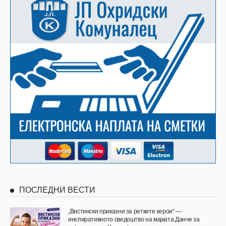
ПОСЛЕДНИ ВЕСТИ
„Вистински приказни за ретките херои“ —
инспиративното сведоштво на мајката Данче за