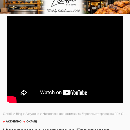
Ohrid1
>
Blog
>
Актуелно
>
Николоски со честитка за Европскиот трофеј на ГРК Охрид: Ова е историја за Охрид и Македонија, продолжуваме со силна поддршка на спортот
АКТУЕЛНО
ОХРИД