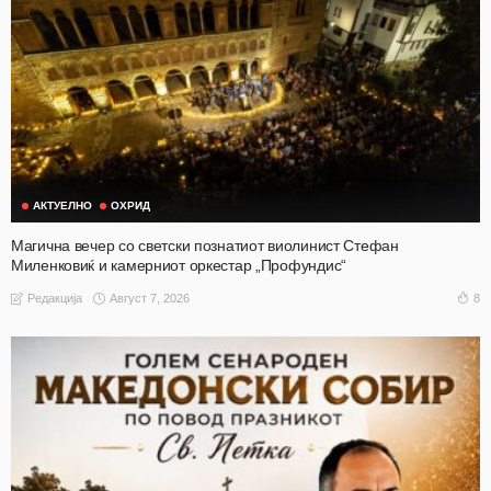
АКТУЕЛНО
ОХРИД
Магична вечер со светски познатиот виолинист Стефан
Миленковиќ и камерниот оркестар „Профундис“
Август 7, 2026
8
Редакција