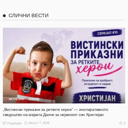
СЛИЧНИ ВЕСТИ
АКТУЕЛНО
ОХРИД
„Вистински приказни за ретките херои“ — инспиративното
сведоштво на мајката Данче за нејзиниот син Христијан
Август 7, 2026
3
Редакција