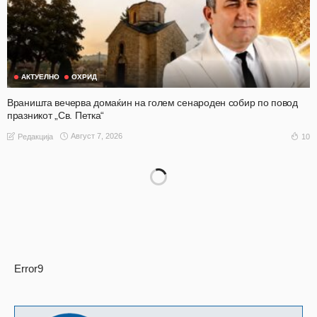
АКТУЕЛНО
ОХРИД
Враништа вечерва домаќин на голем сенароден собир по повод
празникот „Св. Петка“
Август 7, 2026
10
Редакција
Error9