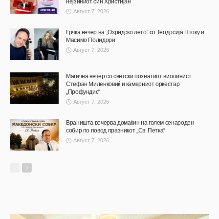
нејзиниот син Христијан
Август 7, 2026
Грчка вечер на „Охридско лето“ со Теодосија Нтоку и
Масимо Полидори
Август 7, 2026
Магична вечер со светски познатиот виолинист
Стефан Миленковиќ и камерниот оркестар
„Профундис“
Август 7, 2026
Враништа вечерва домаќин на голем сенароден
собир по повод празникот „Св. Петка“
Август 7, 2026