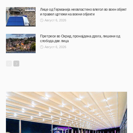
Лице од Германија неовластено влегол во воен објект
и правел цртежи на воени објекти
Август 6, 2026
Претреси во Охрид, пронајдена дрога, лишени од
слобода две лица
Август 6, 2026