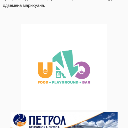
одземена марихуана.