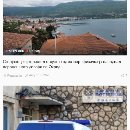
АКТУЕЛНО
ОХРИД
Скопјанец кој користел отсуство од затвор, физички ја нападнал
поранешната девојка во Охрид
Август 6, 2026
7
Редакција