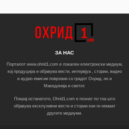
ЗА НАС
Порталот www.ohrid1.com е локален електронски медиум,
кој продуцира и објавува вести, интервјуа , стории, видео
и аудио емисии поврзани со градот Охрид, но и
Македонија и светот.
Покрај останатото, Ohrid1.com е познат по тоа што
објавува ексклузивни вести и стории кои ги немаат
другите медиуми.