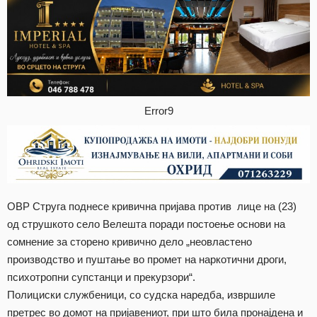
Error9
ОВР Струга поднесе кривична пријава против лице на (23)
од струшкото село Велешта поради постоење основи на
сомнение за сторено кривично дело „неовластено
производство и пуштање во промет на наркотични дроги,
психотропни супстанци и прекурзори“.
Полициски службеници, со судска наредба, извршиле
претрес во домот на пријавениот, при што била пронајдена и