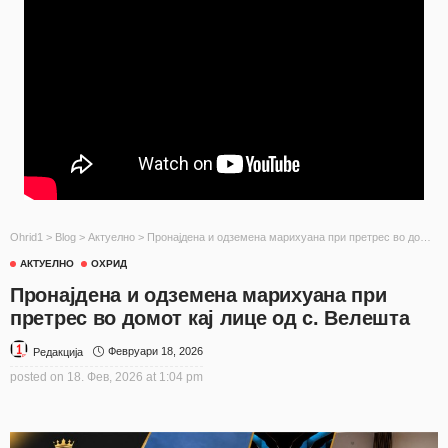
Ohrid1
>
Blog
>
Актуелно
>
Пронајдена и одземена марихуана при претрес во домот кај лице од с. Велешта
АКТУЕЛНО
ОХРИД
Пронајдена и одземена марихуана при
претрес во домот кај лице од с. Велешта
Февруари 18, 2026
Редакција
posted on
18. Фев, 2026 at 1:04 pm