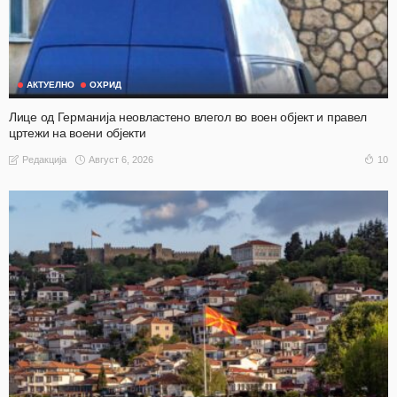
АКТУЕЛНО
ОХРИД
Лице од Германија неовластено влегол во воен објект и правел
цртежи на воени објекти
Август 6, 2026
10
Редакција