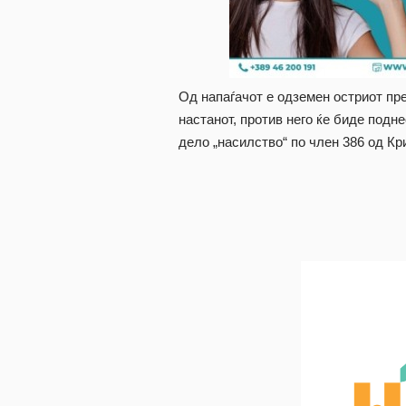
Од напаѓачот е одземен остриот пр
настанот, против него ќе биде подн
дело „насилство“ по член 386 од Кр