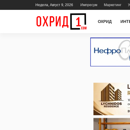
Недела, Август 9, 2026
Импресум
Маркетинг
У
ОХРИД
ИНТ