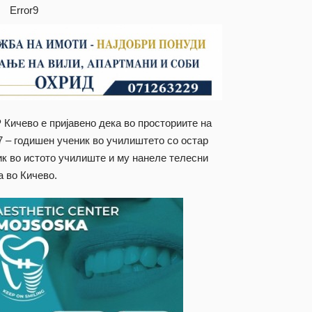
Error9
Р Кичево е пријавено дека во просториите на
7 – годишен ученик во училиштето со остар
к во истото училиште и му нанеле телесни
а во Кичево.