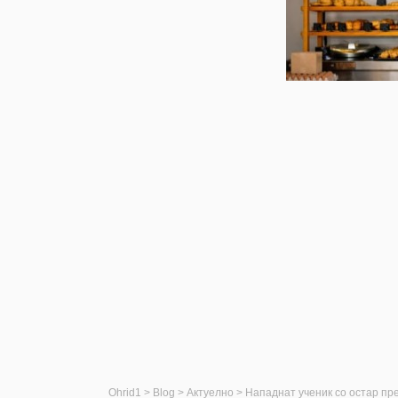
Ohrid1
>
Blog
>
Актуелно
>
Нападнат ученик со остар пр