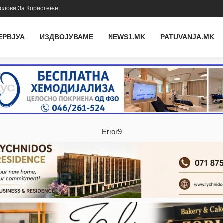
слови За Користење
ЕРВЈУА
ИЗДВОЈУВАМЕ
NEWS1.MK
PATUVANJA.MK
Error9