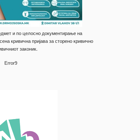
едмет и по целосно документирање на
есена кривична пријава за сторено кривично
ивичниот законик.
Error9