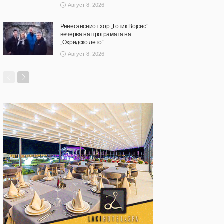
Август 8, 2026
Ренесансниот хор „Готик Војсис“
вечерва на програмата на
„Охридско лето“
Август 8, 2026