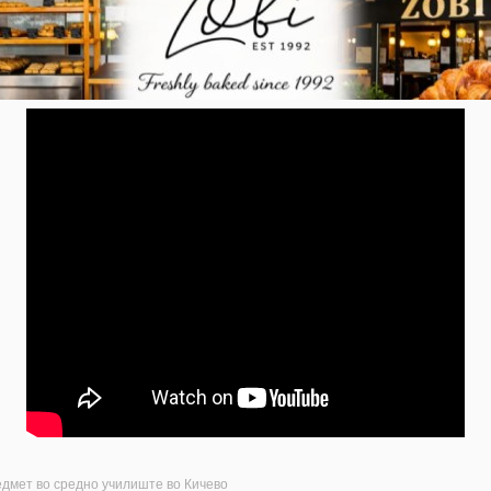
едмет во средно училиште во Кичево