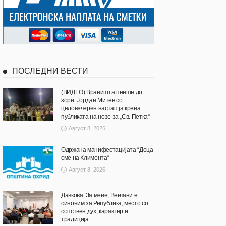
ПОСЛЕДНИ ВЕСТИ
(ВИДЕО) Враништа пееше до
зори: Јордан Митев со
целовечерен настап ја крена
публиката на нозе за „Св. Петка“
Август 8, 2026
Одржана манифестацијата “Деца
сме на Климента“
Август 8, 2026
Давкова: За мене, Вевчани е
синоним за Република, место со
сопствен дух, карактер и
традиција