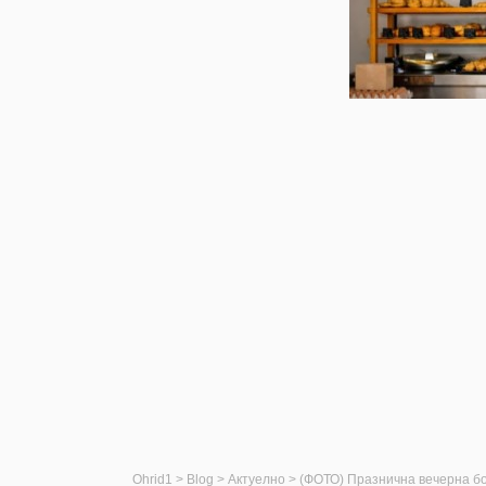
Ohrid1
>
Blog
>
Актуелно
>
(ФОТО) Празнична вечерна б