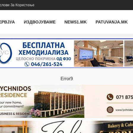
слови За Користење
ЕРВЈУА
ИЗДВОЈУВАМЕ
NEWS1.MK
PATUVANJA.MK
Error9