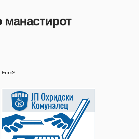
о манастирот
Error9