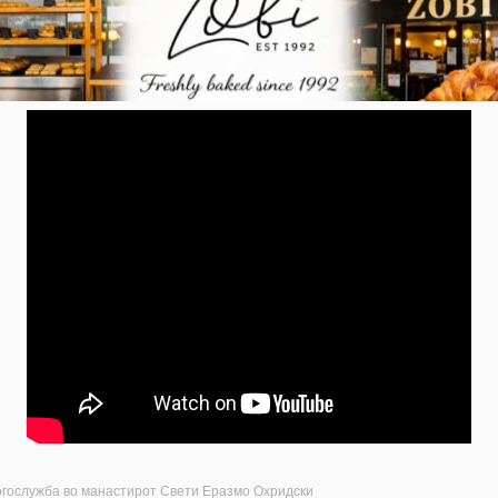
огослужба во манастирот Свети Еразмо Охридски