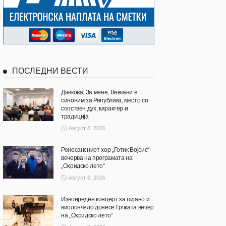
ПОСЛЕДНИ ВЕСТИ
Давкова: За мене, Вевчани е
синоним за Република, место со
сопствен дух, карактер и
традиција
Август 8, 2026
Ренесансниот хор „Готик Војсис“
вечерва на програмата на
„Охридско лето“
Август 8, 2026
Извонреден концерт за пијано и
виолончело донесе Грчката вечер
на „Охридско лето“