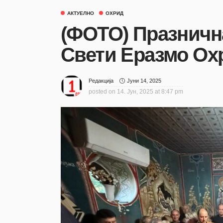
АКТУЕЛНО
ОХРИД
(ФОТО) Празничн
Свети Еразмо Ох
Јуни 14, 2025
Редакција
posted on
14. Јун, 2025 at 8:47 pm