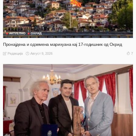
АКТУЕЛНО
ОХРИД
Пронајдена и одземена марихуана кај 17-годишник од Охрид
Август 9, 2026
7
Редакција