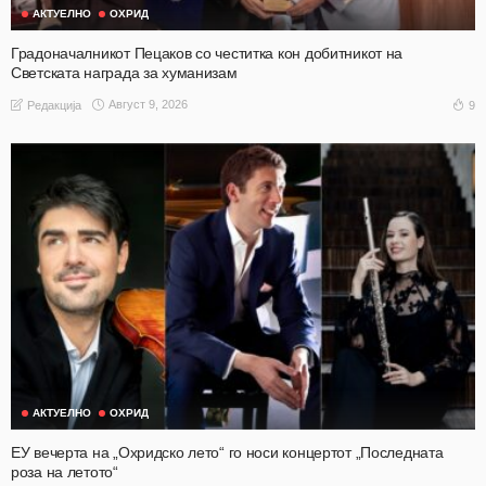
АКТУЕЛНО
ОХРИД
Градоначалникот Пецаков со честитка кон добитникот на
Светската награда за хуманизам
Август 9, 2026
9
Редакција
АКТУЕЛНО
ОХРИД
ЕУ вечерта на „Охридско лето“ го носи концертот „Последната
роза на летото“