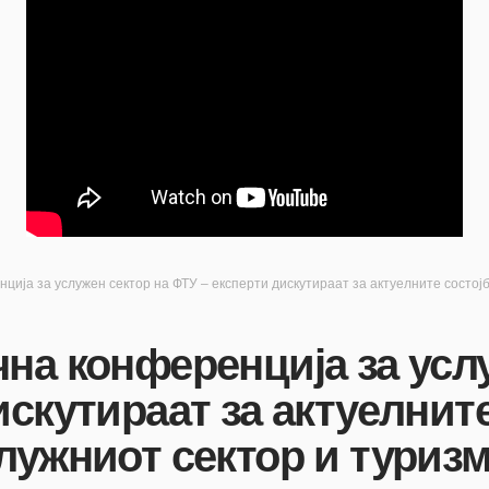
ија за услужен сектор на ФТУ – експерти дискутираат за актуелните состојб
на конференција за усл
искутираат за актуелните
лужниот сектор и туриз