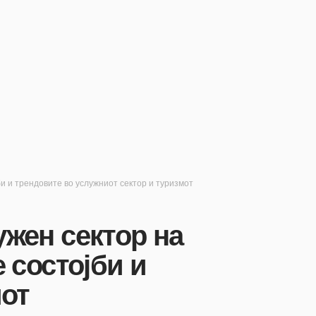
и и трендовите во услужниот сектор и туризмот
ужен сектор на
 состојби и
мот