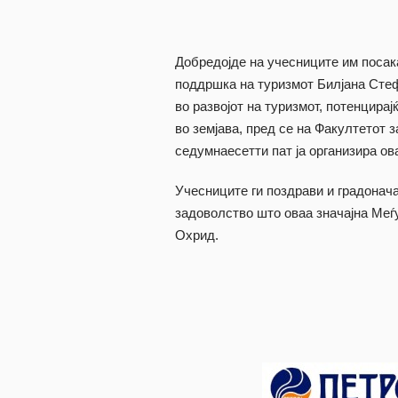
Добредојде на учесниците им посака
поддршка на туризмот Билјана Стефа
во развојот на туризмот, потенцирај
во земјава, пред се на Факултетот з
седумнаесетти пат ја организира ов
Учесниците ги поздрави и градонач
задоволство што оваа значајна Меѓ
Охрид.