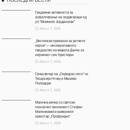
ПОСЛЕДНИ ВЕСТИ
Градежни активности за
асфалтирање на седум краци од
ул.”Момчило Јорданоски”
Август 7, 2026
„Вистински приказни за ретките
херои“ — инспиративното
сведоштво на мајката Данче за
нејзиниот син Христијан
Август 7, 2026
Грчка вечер на „Охридско лето“ со
Теодосија Нтоку и Масимо
Полидори
Август 7, 2026
Магична вечер со светски
познатиот виолинист Стефан
Миленковиќ и камерниот
оркестар „Профундис“
Август 7, 2026