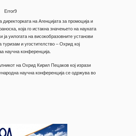
Error9
 директорката на Агенцијата за промоција и
носка, која го истакна значењето на науката
ќи ја уилогата на високобразовните установи
а туризам и угостителство – Охрид кој
аа научна конференција.
алникот на Охрид Кирил Пецаков кој изрази
ународна научна конференција се одржува во