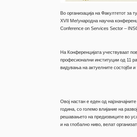
Во организација на Факултетот за т
XVII Меѓународна научна конференција
Conference on Services Sector – IN
На Конференцијата учествуваат пов
професионални институции од 11 ра
видувања на актуелните состојби и 
Овој настан е еден од најзначајнит
година, со големо влијание на разво
решавањето на предизвиците во усл
и на глобално ниво, велат организа