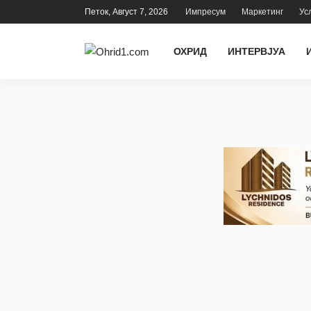
Петок, Август 7, 2026
Импресум
Маркетинг
Ус
ОХРИД
ИНТЕРВЈУА