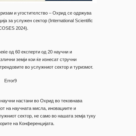
уризам и угостителство – Охрид се одржува
 за услужен сектор (International Scientific
SCOSES 2024).
еќе од 60 експерти од 20 научни и
злични земји кои ќе изнесат стручни
трендовите во услужниот сектор и туризмот.
Error9
е научни настани во Охрид во тековнава
јот на научната мисла, иновациите и
ужниот сектор, не само во нашата земја туку
торите на Конференцијата.