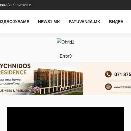
лови За Користење
ИЗДВОЈУВАМЕ
NEWS1.MK
PATUVANJA.MK
ВИДЕА
Error9