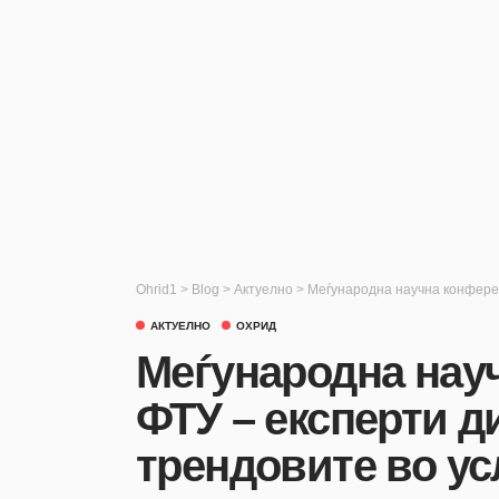
Ohrid1
>
Blog
>
Актуелно
>
Меѓународна научна конференц
АКТУЕЛНО
ОХРИД
Меѓународна науч
ФТУ – експерти д
трендовите во ус