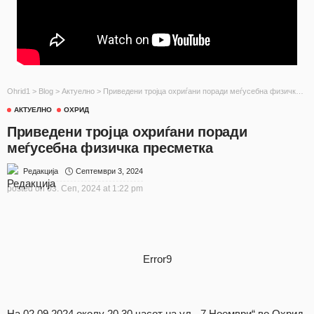
Ohrid1
>
Blog
>
Актуелно
>
Приведени тројца охриѓани поради меѓусебна физичка пресметка
АКТУЕЛНО
ОХРИД
Приведени тројца охриѓани поради
меѓусебна физичка пресметка
Септември 3, 2024
Редакција
posted on
03. Сеп, 2024 at 1:22 pm
Error9
На 02.09.2024 околу 20.30 часот на ул. „7 Ноември“ во Охрид,