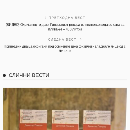
ПРЕТХОДНА ВЕСТ
(ВИДЕО) Охриѓанец го држи Гинисовиот рекорд во полнење вода во капа за
пливање – 430 литри
СЛЕДНА ВЕСТ
Приведени двајца охриѓани под сомнение дека физички нападнале лице од с.
Лешани
СЛИЧНИ ВЕСТИ