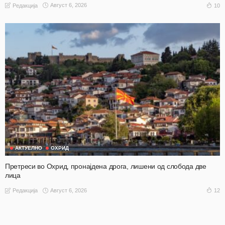
Август 6, 2026
10
Редакција
АКТУЕЛНО
ОХРИД
Претреси во Охрид, пронајдена дрога, лишени од слобода две
лица
Август 6, 2026
12
Редакција