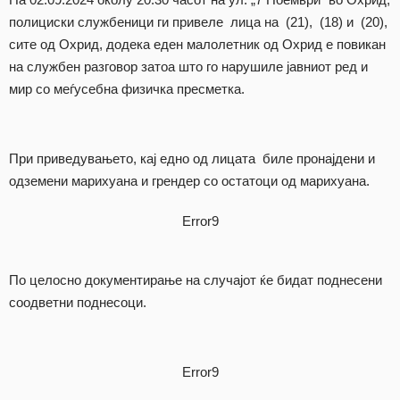
полициски службеници ги привеле лица на (21), (18) и (20),
сите од Охрид, додека еден малолетник од Охрид е повикан
на службен разговор затоа што го нарушиле јавниот ред и
мир со меѓусебна физичка пресметка.
При приведувањето, кај едно од лицата биле пронајдени и
одземени марихуана и грендер со остатоци од марихуана.
Error9
По целосно документирање на случајот ќе бидат поднесени
соодветни поднесоци.
Error9