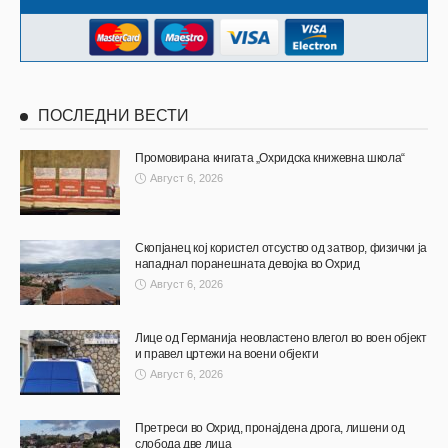
ПОСЛЕДНИ ВЕСТИ
Промовирана книгата „Охридска книжевна школа“
Август 6, 2026
Скопјанец кој користел отсуство од затвор, физички ја
нападнал поранешната девојка во Охрид
Август 6, 2026
Лице од Германија неовластено влегол во воен објект
и правел цртежи на воени објекти
Август 6, 2026
Претреси во Охрид, пронајдена дрога, лишени од
слобода две лица