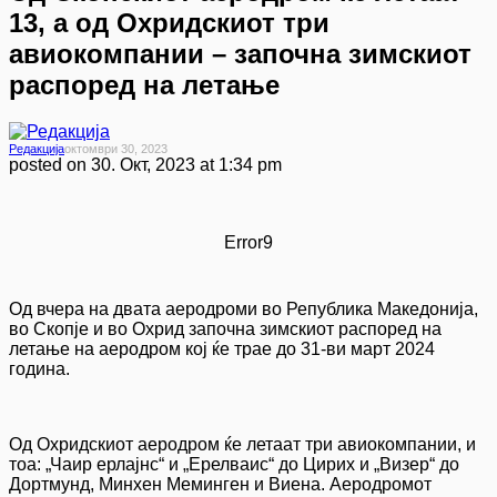
13, а од Охридскиот три
авиокомпании – започна зимскиот
распоред на летање
Редакција
Октомври 30, 2023
posted on
30. Окт, 2023 at 1:34 pm
Error9
Од вчера на двата аеродроми во Република Македонија,
во Скопје и во Охрид започна зимскиот распоред на
летање на аеродром кој ќе трае до 31-ви март 2024
година.
Од Охридскиот аеродром ќе летаат три авиокомпании, и
тоа: „Чаир ерлајнс“ и „Ерелваис“ до Цирих и „Визер“ до
Дортмунд, Минхен Меминген и Виена. Аеродромот