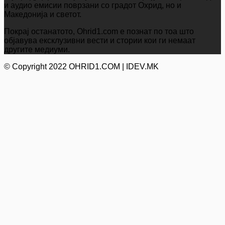
и аудио емисии поврзани со градот Охрид, но и
Македонија и светот.
Покрај останатото, Ohrid1.com е познат по тоа што
објавува ексклузивни вести и стории кои ги немаат
другите медиуми.
© Copyright 2022 OHRID1.COM | IDEV.MK