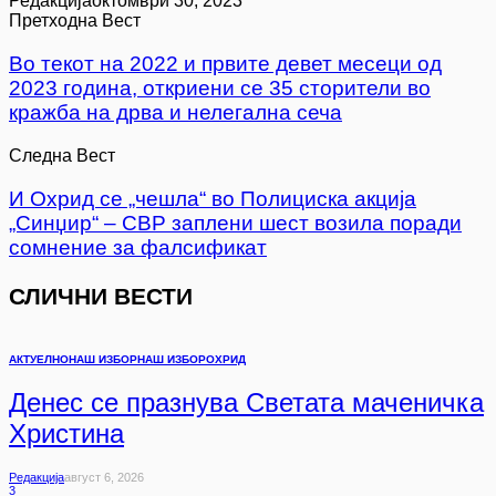
Редакција
октомври 30, 2023
Претходна Вест
Во текот на 2022 и првите девет месеци од
2023 година, откриени се 35 сторители во
кражба на дрва и нелегална сеча
Следна Вест
И Охрид се „чешла“ во Полициска акција
„Синџир“ – СВР заплени шест возила поради
сомнение за фалсификат
СЛИЧНИ ВЕСТИ
АКТУЕЛНО
НАШ ИЗБОР
НАШ ИЗБОР
ОХРИД
Денес се празнува Светата маченичка
Христина
Редакција
Август 6, 2026
3