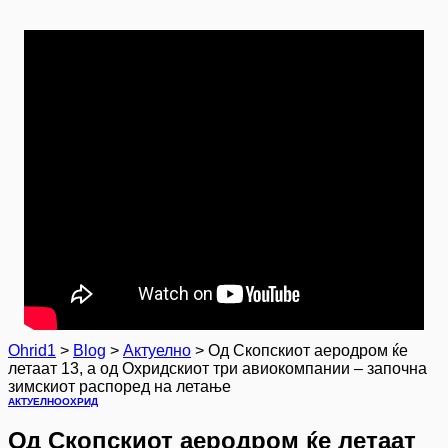
Ohrid1
>
Blog
>
Актуелно
>
Од Скопскиот аеродром ќе
летаат 13, а од Охридскиот три авиокомпании – започна
зимскиот распоред на летање
АКТУЕЛНО
ОХРИД
Од Скопскиот аеродром ќе летаат