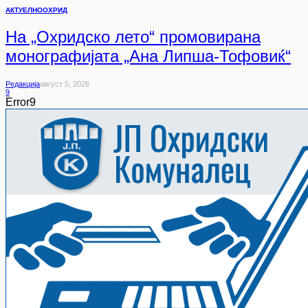
АКТУЕЛНО
ОХРИД
На „Охридско лето“ промовирана
монографијата „Ана Липша-Тофовиќ“
Редакција
Август 5, 2026
9
Error9