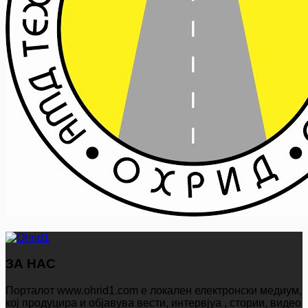
ЗА НАС
Порталот www.ohrid1.com е локален електронски медиум,
кој продуцира и објавува вести, интервјуа , стории, видео