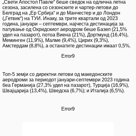
„Свети Апостол Павле“ беше сведок на одлична летна
сезона, засилена со сезонските и чартер-летови до
Белград на „Ер Србија“ и до Манчестер и до Лондон
(„Гетвик“) на ТУИ. Инаку, за трите квартали од 2023
година, јануари – септември, најчеста дестинација за
патување од Охридскиот аеродром беше Базел (21,5%
удел на пазарот), потоа Виена (21%), Дортмунд (16,4%),
Меминген (11,9%), Малме (9,4%), Цирих (9,3%),
Амстердам (8,8%), а останатите дестинации имаат 0,5%.
Error9
Топ-5 земји со директни летови од македонските
аеродроми за периодот јануари-септември 2023 година
беа Германија (27,3% удел на пазарот), Турција (16,9%),
Швајцарија (13,4%), Шведска (6,7%); и Италија (6,5%).
Error9