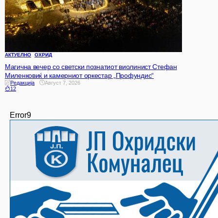
АКТУЕЛНО
ОХРИД
Магична вечер со светски познатиот виолинист Стефан
Миленковиќ и камерниот оркестар „Профундис“
Редакција
Август 7, 2026
12
Error9