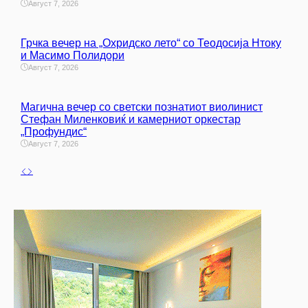
Август 7, 2026
Грчка вечер на „Охридско лето“ со Теодосија Нтоку
и Масимо Полидори
Август 7, 2026
Магична вечер со светски познатиот виолинист
Стефан Миленковиќ и камерниот оркестар
„Профундис“
Август 7, 2026