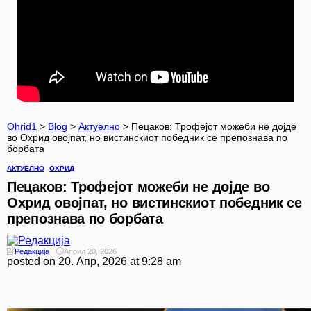
Ohrid1
>
Blog
>
Актуелно
>
Пецаков: ​Трофејот можеби не дојде
во Охрид овојпат, но вистинскиот победник се препознава по
борбата
АКТУЕЛНО
ОХРИД
Пецаков: ​Трофејот можеби не дојде во
Охрид овојпат, но вистинскиот победник се
препознава по борбата
Редакција
Април 20, 2026
posted on
20. Апр, 2026 at 9:28 am