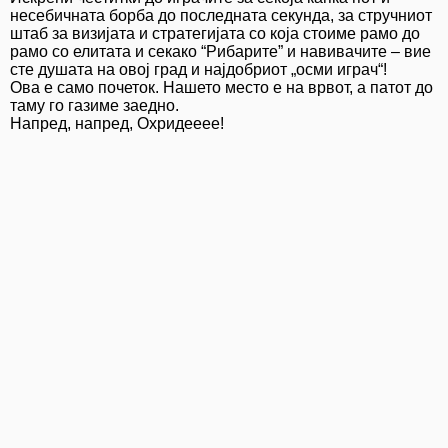
несебичната борба до последната секунда, за стручниот
штаб за визијата и стратегијата со која стоиме рамо до
рамо со елитата и секако “Рибарите” и навивачите – вие
сте душата на овој град и најдобриот „осми играч“!
​Ова е само почеток. Нашето место е на врвот, а патот до
таму го газиме заедно.
​Напред, напред, Охридееее!