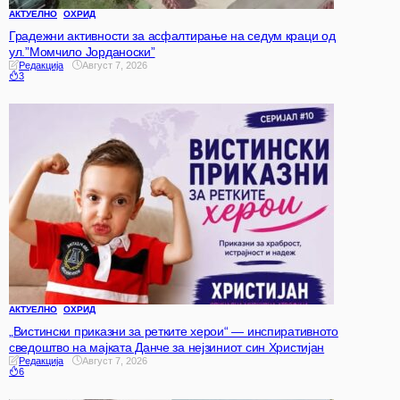
АКТУЕЛНО
ОХРИД
Градежни активности за асфалтирање на седум краци од
ул.”Момчило Јорданоски”
Редакција
Август 7, 2026
3
АКТУЕЛНО
ОХРИД
„Вистински приказни за ретките херои“ — инспиративното
сведоштво на мајката Данче за нејзиниот син Христијан
Редакција
Август 7, 2026
6