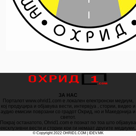
ЗА НАС
Порталот www.ohrid1.com е локален електронски медиум,
кој продуцира и објавува вести, интервјуа , стории, видео и
аудио емисии поврзани со градот Охрид, но и Македонија и
светот.
Покрај останатото, Ohrid1.com е познат по тоа што објавува
ексклузивни вести и стории кои ги немаат другите медиуми.
© Copyright 2022 OHRID1.COM | IDEV.MK