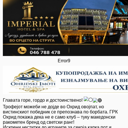
Error9
Главата горе, гордо и достоинствено!
​Трофејот можеби не дојде во Охрид овојпат, но
вистинскиот победник се препознава по борбата. ГРК
Охрид покажа дека не е само клуб – туку македонски
ракометен бренд од светски ранг!
​Искрени честитки до играчите за секоја капка пот и