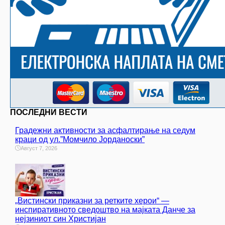
ПОСЛЕДНИ ВЕСТИ
Градежни активности за асфалтирање на седум
краци од ул.”Момчило Јорданоски”
Август 7, 2026
„Вистински приказни за ретките херои“ —
инспиративното сведоштво на мајката Данче за
нејзиниот син Христијан