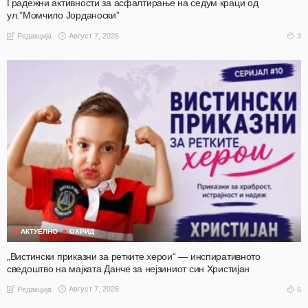
Градежни активности за асфалтирање на седум краци од
ул.”Момчило Јорданоски”
Август 7, 2026
3
Редакција
АКТУЕЛНО
ОХРИД
„Вистински приказни за ретките херои“ — инспиративното
сведоштво на мајката Данче за нејзиниот син Христијан
Август 7, 2026
6
Редакција