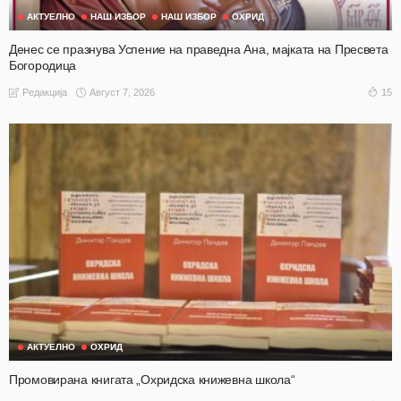
АКТУЕЛНО
НАШ ИЗБОР
НАШ ИЗБОР
ОХРИД
Денес се празнува Успение на праведна Ана, мајката на Пресвета
Богородица
Август 7, 2026
15
Редакција
АКТУЕЛНО
ОХРИД
Промовирана книгата „Охридска книжевна школа“