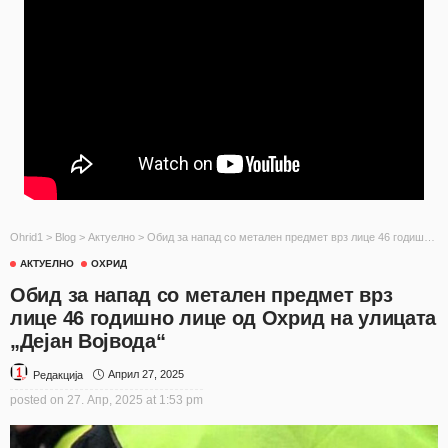
Ohrid1
>
Blog
>
Актуелно
>
Обид за напад со метален предмет врз лице 46 годишно лице од Охрид на улицата „Дејан Војвода“
АКТУЕЛНО
ОХРИД
Обид за напад со метален предмет врз
лице 46 годишно лице од Охрид на улицата
„Дејан Војвода“
Април 27, 2025
Редакција
posted on
27. Апр, 2025 at 1:53 pm