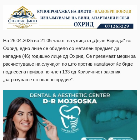
На 26.04.2025 во 21.05 часот, на улицата „Дејан Војвода“ во
Охрид, едно лице се обидело со метален предмет да
нападне (46) годишно лице од Охрид. Се преземаат мерки за
расчистување на случајот, по што против напаѓачот ќе биде
поднесена пријава по член 133 од Кривичниот законик. –
„загрозување со опасно орудие“.