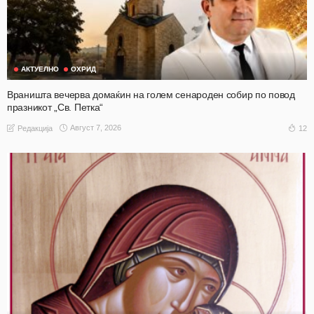
АКТУЕЛНО
ОХРИД
Враништа вечерва домаќин на голем сенароден собир по повод
празникот „Св. Петка“
Август 7, 2026
12
Редакција