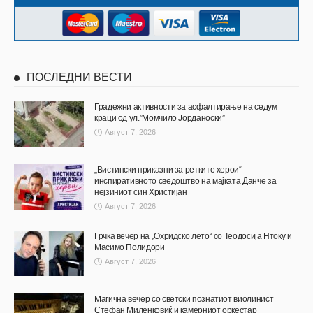
ПОСЛЕДНИ ВЕСТИ
Градежни активности за асфалтирање на седум
краци од ул.”Момчило Јорданоски”
Август 7, 2026
„Вистински приказни за ретките херои“ —
инспиративното сведоштво на мајката Данче за
нејзиниот син Христијан
Август 7, 2026
Грчка вечер на „Охридско лето“ со Теодосија Нтоку и
Масимо Полидори
Август 7, 2026
Магична вечер со светски познатиот виолинист
Стефан Миленковиќ и камерниот оркестар