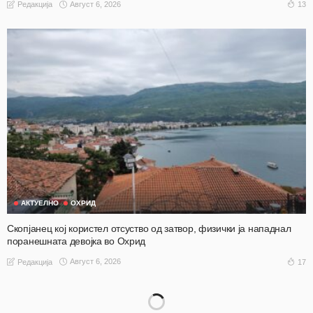
Август 6, 2026
13
Редакција
АКТУЕЛНО
ОХРИД
Скопјанец кој користел отсуство од затвор, физички ја нападнал
поранешната девојка во Охрид
Август 6, 2026
17
Редакција