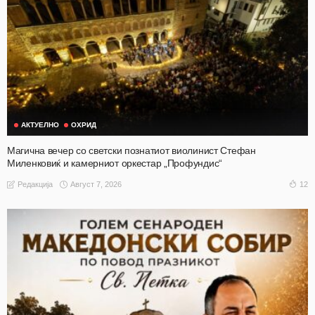
АКТУЕЛНО
ОХРИД
Магична вечер со светски познатиот виолинист Стефан
Миленковиќ и камерниот оркестар „Профундис“
Август 7, 2026
12
Редакција