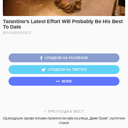
СПОДЕЛИ НА FACEBOOK
СПОДЕЛИ НА TWITTER
MORE
ПРЕТХОДНА ВЕСТ
Од воздушно оружје испукан проектил во куќа на улица „Даме Груев“, оштетено
стакло