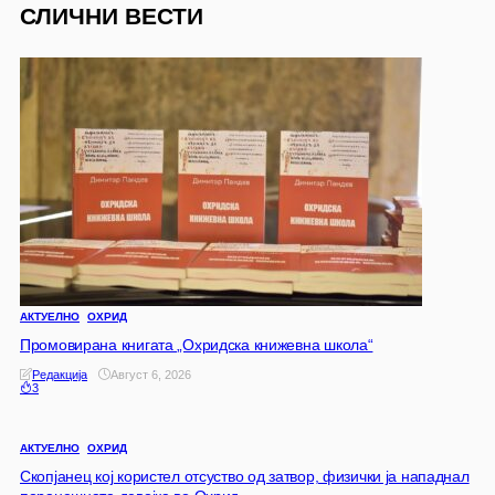
СЛИЧНИ ВЕСТИ
АКТУЕЛНО
ОХРИД
Промовирана книгата „Охридска книжевна школа“
Редакција
Август 6, 2026
3
АКТУЕЛНО
ОХРИД
Скопјанец кој користел отсуство од затвор, физички ја нападнал