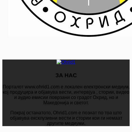
ЗА НАС
Порталот www.ohrid1.com е локален електронски медиум,
кој продуцира и објавува вести, интервјуа , стории, видео
и аудио емисии поврзани со градот Охрид, но и
Македонија и светот.
Покрај останатото, Ohrid1.com е познат по тоа што
објавува ексклузивни вести и стории кои ги немаат
другите медиуми.