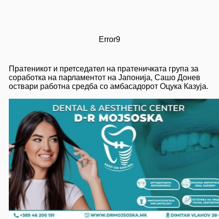
Error9
Пратеникот и претседател на пратеничката група за
соработка на парламентот на Јапонија, Сашо Донев
оствари работна средба со амбасадорот Оцука Казуја.