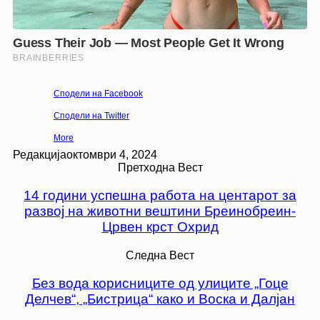
Сподели на Facebook
Сподели на Twitter
More
Редакција
октомври 4, 2024
Претходна Вест
14 години успешна работа на центарот за
развој на животни вештини Бреинобреин-
Црвен крст Охрид
Следна Вест
Без вода корисниците од улиците „Гоце
Делчев“, „Бистрица“ како и Воска и Далјан