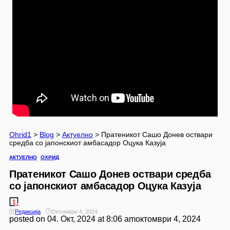
Ohrid1
>
Blog
>
Актуелно
>
Пратеникот Сашо Донев оствари
средба со јапонскиот амбасадор Оцука Казуја
АКТУЕЛНО
ОХРИД
Пратеникот Сашо Донев оствари средба
со јапонскиот амбасадор Оцука Казуја
Редакција
Октомври 4, 2024
posted on
04. Окт, 2024 at 8:06 am
октомври 4, 2024