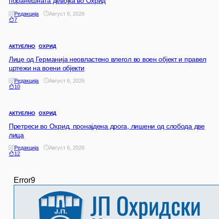
поранешната девојка во Охрид
Редакција
Август 6, 2026
7
АКТУЕЛНО
ОХРИД
Лице од Германија неовластено влегол во воен објект и правел
цртежи на воени објекти
Редакција
Август 6, 2026
10
АКТУЕЛНО
ОХРИД
Претреси во Охрид, пронајдена дрога, лишени од слобода две
лица
Редакција
Август 6, 2026
12
Error9