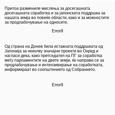
Притоа размениле мислења за досегашната
досегашната соработка и за јапонската поддршка за
нашата земја во повеќе области, како и за можностите
за продлабочување на односите.
Error9
Од страна на Донев била истакната поддршката од
Јапонија за неколку значајни проекти во Охрид и
нагласи дека, како претседател на ПГ за соработка
меѓу парламентите на двете земји, ќе направи се за
продлабочување и интензивирање на соработката,
информираат во соопштението од Собранието.
Error9