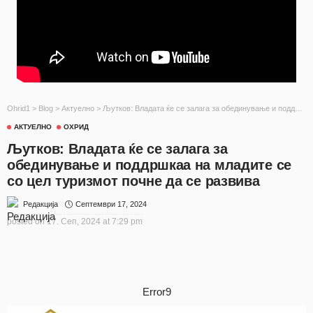
Ohrid1
>
Blog
>
Актуелно
>
Љутков: Владата ќе се залага за обединување и поддршкаа на младите се со цел туризмот почне да се развива
АКТУЕЛНО
ОХРИД
Љутков: Владата ќе се залага за
обединување и поддршкаа на младите се
со цел туризмот почне да се развива
Септември 17, 2024
Редакција
posted on
17. Сеп, 2024 at 7:29 pm
Error9