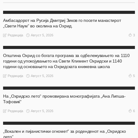
АКТУЕЛНО
ОХРИД
Амбасадорот на Русија Дмитриј Зиков го посети манастирот
„Свети Наум“ во околина на Охрид.
Август 5, 2026
3
Редакција
АКТУЕЛНО
ОХРИД
Општина Охрид со богата програма за одбележувањето на 1110
години од упокојувањето на Свети Климент Охридски и 1140
години од основањето на Охридската книжевна школа
Август 5, 2026
5
Редакција
АКТУЕЛНО
ОХРИД
На „Охридско лето“ промовирана монографијата „Ана Липша-
Тофовиќ“
Август 5, 2026
6
Редакција
АКТУЕЛНО
ОХРИД
„Вокален и пијанистички огномет“ за роденденот на „Охридско
лето“