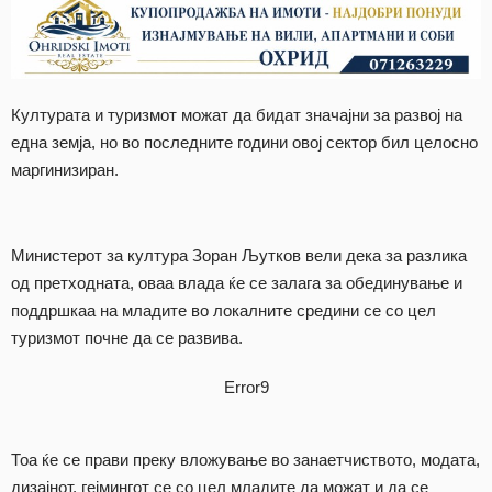
Културата и туризмот можат да бидат значајни за развој на
една земја, но во последните години овој сектор бил целосно
маргинизиран.
Министерот за култура Зоран Љутков вели дека за разлика
од претходната, оваа влада ќе се залага за обединување и
поддршкаа на младите во локалните средини се со цел
туризмот почне да се развива.
Error9
Тоа ќе се прави преку вложување во занаетчиството, модата,
дизајнот, гејмингот се со цел младите да можат и да се