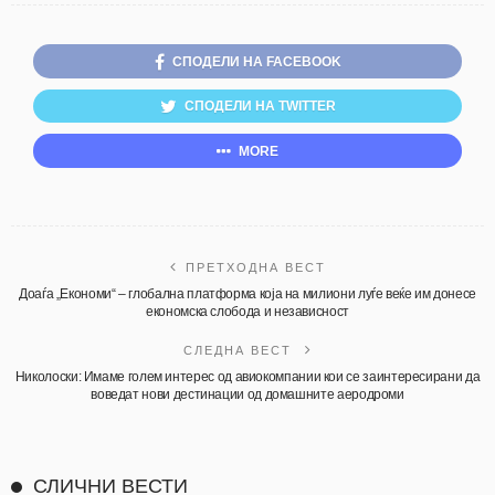
СПОДЕЛИ НА FACEBOOK
СПОДЕЛИ НА TWITTER
MORE
ПРЕТХОДНА ВЕСТ
Доаѓа „Економи“ – глобална платформа која на милиони луѓе веќе им донесе
економска слобода и независност
СЛЕДНА ВЕСТ
Николоски: Имаме голем интерес од авиокомпании кои се заинтересирани да
воведат нови дестинации од домашните аеродроми
СЛИЧНИ ВЕСТИ