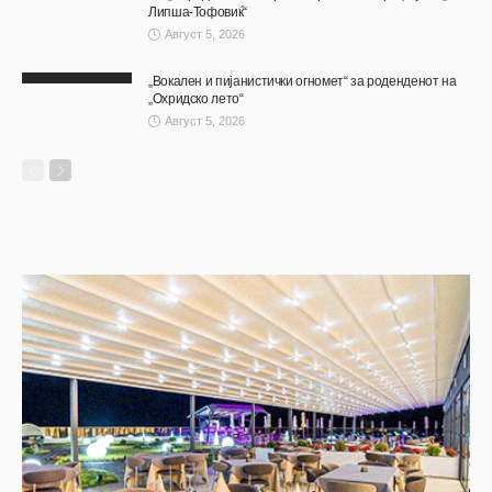
Липша-Тофовиќ“
Август 5, 2026
„Вокален и пијанистички огномет“ за роденденот на
„Охридско лето“
Август 5, 2026