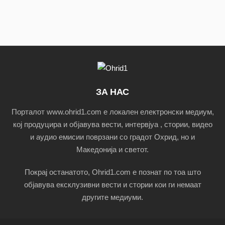
ЗА НАС
Порталот www.ohrid1.com е локален електронски медиум,
кој продуцира и објавува вести, интервјуа , стории, видео
и аудио емисии поврзани со градот Охрид, но и
Македонија и светот.
Покрај останатото, Ohrid1.com е познат по тоа што
објавува ексклузивни вести и стории кои ги немаат
другите медиуми.