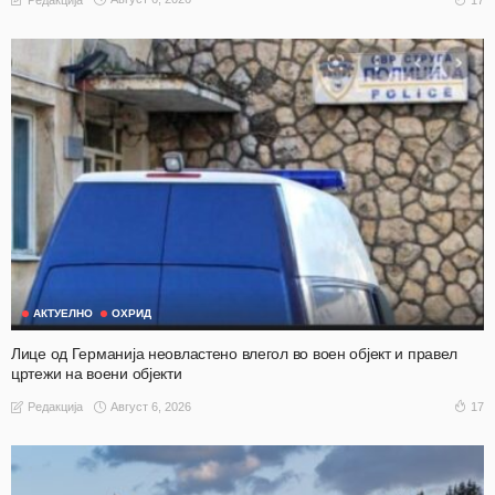
АКТУЕЛНО
ОХРИД
Лице од Германија неовластено влегол во воен објект и правел
цртежи на воени објекти
Август 6, 2026
17
Редакција