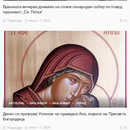
Враништа вечерва домаќин на голем сенароден собир по повод
празникот „Св. Петка“
Август 7, 2026
12
Редакција
АКТУЕЛНО
НАШ ИЗБОР
НАШ ИЗБОР
ОХРИД
Денес се празнува Успение на праведна Ана, мајката на Пресвета
Богородица
Август 7, 2026
15
Редакција