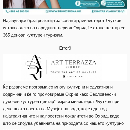
Најавувајќи брза реакција за санација, министерот Љутков
истакна дека во наредниот период Охрид ќе стане центар со
365 денови културен туризам.
Error9
Ќе развиеме програма со многу културни и едукативни
содржини и ќе го промовираме Охрид како Сесловенски
духовен културен центар“, изјави министерот Љутков при
денешната посета на Музејот на вода, кој е еден од
најатрактивните и најпосетени локалитети во Охрид, каде
што се спојува убавината на природата со нашето културно