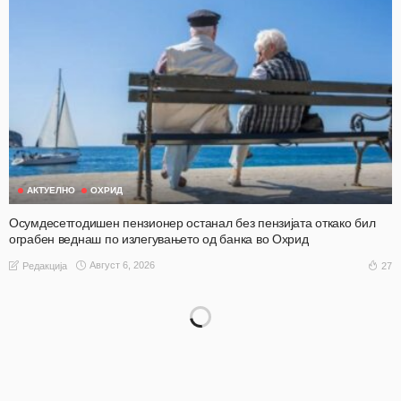
АКТУЕЛНО
ОХРИД
Осумдесетгодишен пензионер останал без пензијата откако бил
ограбен веднаш по излегувањето од банка во Охрид
Август 6, 2026
27
Редакција