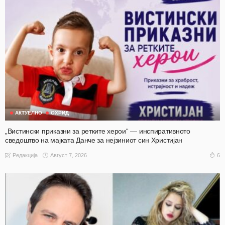
АКТУЕЛНО
ОХРИД
„Вистински приказни за ретките херои“ — инспиративното
сведоштво на мајката Данче за нејзиниот син Христијан
Август 7, 2026
6
Редакција