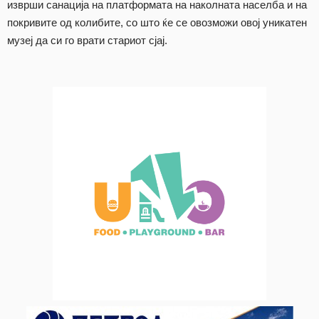
изврши санација на платформата на наколната населба и на
покривите од колибите, со што ќе се овозможи овој уникатен
музеј да си го врати стариот сјај.