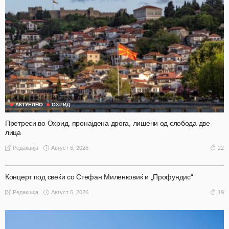
АКТУЕЛНО
ОХРИД
Претреси во Охрид, пронајдена дрога, лишени од слобода две
лица
Август 6, 2026
22
Редакција
АКТУЕЛНО
ОХРИД
Концерт под свеќи со Стефан Миленковиќ и „Профундис“
Август 6, 2026
19
Редакција