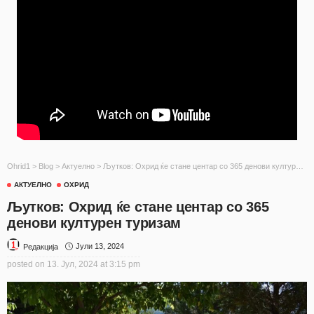
Ohrid1
>
Blog
>
Актуелно
>
Љутков: Охрид ќе стане центар со 365 денови културен туризам
АКТУЕЛНО
ОХРИД
Љутков: Охрид ќе стане центар со 365
денови културен туризам
Јули 13, 2024
Редакција
posted on
13. Јул, 2024 at 3:15 pm