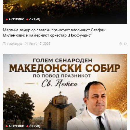
АКТУЕЛНО
ОХРИД
Магична вечер со светски познатиот виолинист Стефан
Миленковиќ и камерниот оркестар „Профундис“
Август 7, 2026
12
Редакција
АКТУЕЛНО
ОХРИД