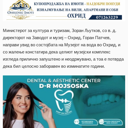
Министерот за култура и туризам, Зоран Љутков, со в. д.
директорот на Заводот и музеј – Охрид, Горан Патчев,
направи увид во состојбата на Музејот на вода во Охрид, и
со жалење констатира дека целиот музејски комплекс
изгледа прилично запуштено и неодржувано, а тоа е потврда
дека бил целосно заборавен во изминатите години.