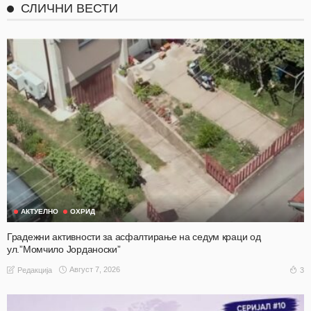
СЛИЧНИ ВЕСТИ
АКТУЕЛНО
ОХРИД
Градежни активности за асфалтирање на седум краци од
ул.”Момчило Јорданоски”
Август 7, 2026
3
Редакција