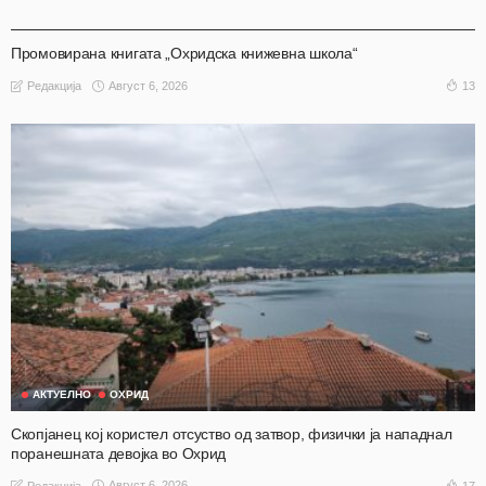
АКТУЕЛНО
ОХРИД
Промовирана книгата „Охридска книжевна школа“
Август 6, 2026
13
Редакција
АКТУЕЛНО
ОХРИД
Скопјанец кој користел отсуство од затвор, физички ја нападнал
поранешната девојка во Охрид
Август 6, 2026
17
Редакција