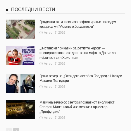
ПОСЛЕДНИ ВЕСТИ
Градежни активности за асфалтирање на седум
краци од ул.”Момчило Јорданоски”
Август 7, 2026
„Вистински приказни за ретките херои“ —
инспиративното сведоштво на мајката Данче за
нејзиниот син Христијан
Август 7, 2026
Грчка вечер на „Охридско лето“ со Теодосија Нтоку и
Масимо Полидори
Август 7, 2026
Магична вечер со светски познатиот виолинист
Стефан Миленковиќ и камерниот оркестар
„Профундис“
Август 7, 2026