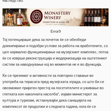
наследство.
Error9
Тој потенцираше дека за почеток ќе се обезбеди
доекипирање и подобри услови за работа на вработените, со
цел нормално функционирање на музејскиот комплекс, потоа
ќе се изврши реконструкција и модернизација на оштетениот
систем за наводнување кој во моментов не е во функција.
Ќе се преземат и активности за повторно ставање во
употреба на терасата пред музејската зграда, со што би се
овозможил пријатен престој на посетителите и уживање во
глетката кон наколната населба“, изјави министерот за
култура и туризам, истакнувајќи дека санацијата на
комплексот ќе продолжи и следната година, кога ќе се